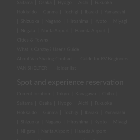
Saitama
|
Osaka
|
Hyogo
|
Aichi
|
Fukuoka
|
Hokkaido
|
Gunma
|
Tochigi
|
Ibaraki
|
Yamanashi
|
Shizuoka
|
Nagano
|
Hiroshima
|
Kyoto
|
Miyagi
|
Niigata
|
Narita Airport
|
Haneda Airport
|
Cities & Towns
What is Carstay? User's Guide
About Van Sharing Contract
Guide for RV Beginners
VAN SHELTER
Holder list
Spot and experience reservation
Current location
|
Tokyo
|
Kanagawa
|
Chiba
|
Saitama
|
Osaka
|
Hyogo
|
Aichi
|
Fukuoka
|
Hokkaido
|
Gunma
|
Tochigi
|
Ibaraki
|
Yamanashi
|
Shizuoka
|
Nagano
|
Hiroshima
|
Kyoto
|
Miyagi
|
Niigata
|
Narita Airport
|
Haneda Airport