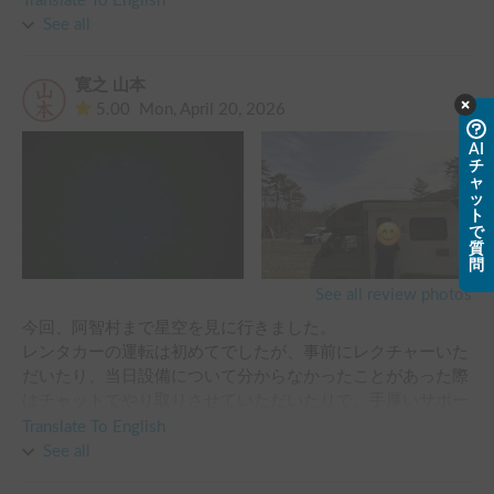
Translate To English
ャー、出発後も不明な点等Lineでサポート、また綺麗で清潔
See all
な（2人と１匹には十分な広さの）室内、そして細やかなア
メニティの提供と至れり尽くせりで、不安なく快適に利用す
寛之 山本
ることができました。

5.00
Mon, April 20, 2026
　出発前は欲張って角館・弘前の桜を見ようと強行スケジュ
ールでしたが、例年より早い開花で間に合わなかったためル
AI
チ
ートも短く臨機応変に変更、これもキャンピングカーならで
ャ
はの旅の良さで、結果的には余裕が生まれ楽しく過ごせまし
ッ
ト
た。

で
　また是非利用させていただきたいです🚍
質
問
See all review photos
今回、阿智村まで星空を見に行きました。

レンタカーの運転は初めてでしたが、事前にレクチャーいた
だいたり、当日設備について分からなかったことがあった際
はチャットでやり取りさせていただいたりで、手厚いサポー
トをいただきました！

Translate To English
おかげさまで最高のキャンピングカー旅になりました！！

See all