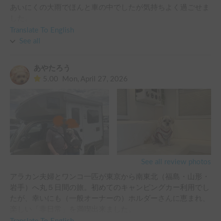
あいにくの大雨でほんと車の中でしたが気持ちよく過ごせま
した。

帰りは富士宮焼きそばとお風呂に入って帰ってきました。

Translate To English
車両もとても綺麗で良かったです。

See all
オーナーさんにもとても感謝しております。

また、是非今度は晴れの日でリベンジしたいです。
あやたろう
5.00
Mon, April 27, 2026
See all review photos
アラカン夫婦とワンコ一匹が東京から南東北（福島・山形・
岩手）へ丸５日間の旅。初めてのキャンピングカー利用でし
たが、幸いにも（一般オーナーの）ホルダーさんに恵まれ、
楽しい「非日常」を満喫出来ました。

　既に利用された方々のレビュー通り、事前の試乗とレクチ