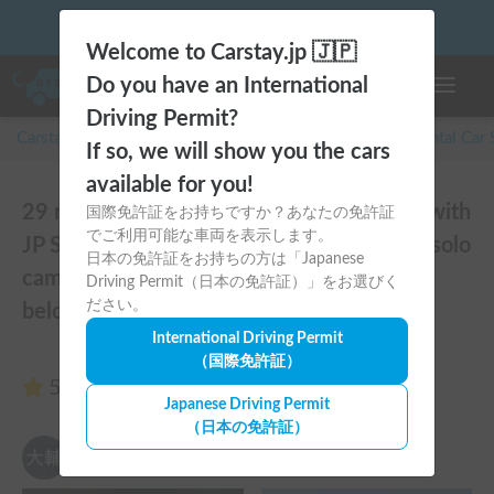
Welcome to Carstay.jp 🇯🇵
Do you have an International
Toggle n
Driving Permit?
Carstay for camper and overnight spot reservations
/
Rental Car
If so, we will show you the cars
available for you!
29 reviews of 🚐 Embark on a special trip with
国際免許証をお持ちですか？あなたの免許証
でご利用可能な車両を表示します。
JP STAR Happy1+ 🐕 Enjoy couples' trips, solo
日本の免許証をお持ちの方は「Japanese
camping, and music festivals with your
Driving Permit（日本の免許証）」をお選びく
ださい。
beloved dog♪
International Driving Permit
（国際免許証）
5.00
(29 reviews)
Japanese Driving Permit
（日本の免許証）
dai iso7
5.00
Sat, August 1, 2026