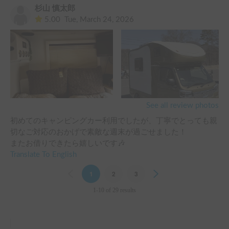
中はとても快適で、熟睡できました！

杉山 慎太郎
またぜひ利用させていただきたいと考えています！！

5.00
Tue, March 24, 2026
ありがとうございました😊

ps.写真はiPhoneの限界ありますが、満点の星空です🌌
See all review photos
初めてのキャンピングカー利用でしたが、丁寧でとっても親
切なご対応のおかげで素敵な週末が過ごせました！

またお借りできたら嬉しいです🎶
Translate To English
Previous
1
2
3
Next
1-10 of 29 results