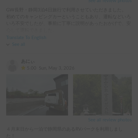
See all review photos
GW長野・静岡3泊4日旅行で利用させていただきました。

初めてのキャンピングカーということもあり、運転などいろ
いろ不安でしたが、事前に丁寧に説明があったおかげで、安
心して運転できました。

オーナーさんのご提案に乗り、夜出発にしたところ、GWで
Translate To English
も渋滞に巻き込まれることなく、快適に移動することがで
See all
き、キャンピングカーでよかったなと思えました。

車はコンパクトで運転しやすかったですが、中は広く、また
あにぃ
テレビもあり快適に車中泊を楽しめました。

5.00
Sun, May 3, 2026
またキャンピングカー旅行チャレンジしたいと思います。
See all review photos
４月末日から一泊で静岡県のあるRVパークを利用しまし
た！
