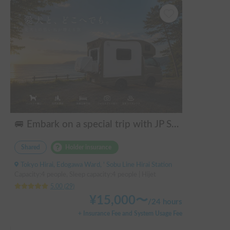
🚐 Embark on a special trip with JP STAR Happy1+ 🐕 Enjoy couples' trips, solo camping, and music festivals with your beloved dog♪
Shared
Holder insurance
Tokyo Hirai, Edogawa Ward, ' Sobu Line Hirai Station
Capacity:4 people, Sleep capacity:4 people | Hijet
5.00
(
29
)
¥
15,000
〜
/
24 hours
+ Insurance Fee and System Usage Fee