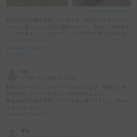
See all review photos
普段は軽自動車を運転していますが、初めてのキャンピング
カーでも思っていた以上に運転しやすく、安心して利用する
ことができました。ホルダーさんが出発前に車内設備の使い
方や運転時の注意点を丁寧に説明してくださったおかげで、
不安なく安全に運転できました。

Translate To English
See all
車内も広く、車中泊はとても快適でした。設備も充実してお
り、旅先でもゆっくり過ごすことができて大満足です。

pan
5.00
Sun, July 12, 2026
ホルダー様の対応も親切で、最初から最後まで気持ちよく利
初めてのキャンピングカーレンタルでしたが、事前に丁寧に
用できました。また機会があれば、ぜひこちらの車両を予約
操作説明していただき安心して利用できました。

させていただきたいと思います。ありがとうございました！
車も清潔で設備も充実しており快適に過ごせました。ありが
とうございました。
Translate To English
草虫