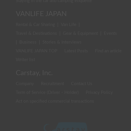
Staying in the car and camping etiquette
VANLIFE JAPAN
Rental & Car Sharing
|
Van Life
|
Travel & Destinations
|
Gear & Equipment
|
Events
|
Business
|
Stories & Interviews
VANLIFE JAPAN TOP
Latest Posts
Find an article
Writer list
Carstay, Inc.
Company
Recruitment
Contact Us
Term of Service (Driver・Holder)
Privacy Policy
Act on specified commercial transactions