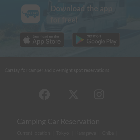
Download the app
for free!
Carstay for camper and overnight spot reservations
Camping Car Reservation
Current location
|
Tokyo
|
Kanagawa
|
Chiba
|