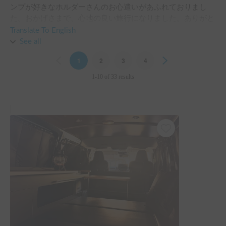
ンプが好きなホルダーさんのお心遣いがあふれておりまし
た。おかげさまで、心地の良い旅行になりました。ありがと
うございました。
Translate To English
See all
Previous
1
2
3
4
Next
1-10 of 33 results