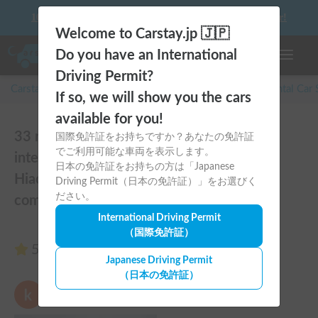
10 things to keep in mind before driving your first camper!
Welcome to Carstay.jp 🇯🇵
Do you have an International
Toggle n
Driving Permit?
Carstay for camper and overnight spot reservations
/
Rental Car
If so, we will show you the cars
available for you!
33 reviews of [Easy van life with stylish
国際免許証をお持ちですか？あなたの免許証
でご利用可能な車両を表示します。
interiors] U-BASE ONE | The easy-to-drive
日本の免許証をお持ちの方は「Japanese
Hiace! Portable air conditioner for
Driving Permit（日本の免許証）」をお選びく
ださい。
comfortable travel in summer and winter
International Driving Permit
（国際免許証）
5.00
(33 reviews)
Japanese Driving Permit
（日本の免許証）
kkyy
5.00
Tue, July 28, 2026