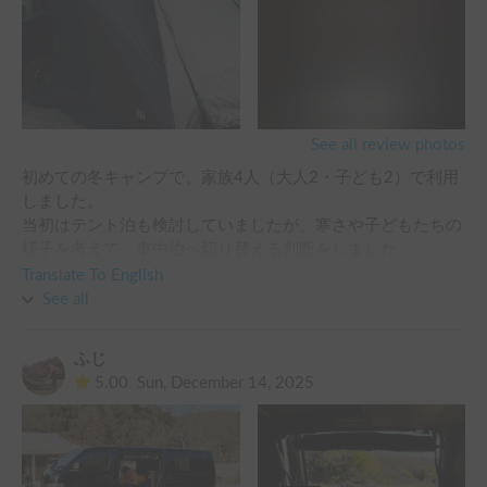
社〜広島カープビーチ〜しまなみ海道渡り〜道後温泉〜淡路
島〜東京。総走行距離約2,200km走破しました。

車はスタッドレス装着頂いていたので、突然の寒波にも不安
なく。

走りは全く安定して、明石海峡大橋を走行時は横風に若干煽
See all review photos
られましたが、低速走行にて安全に渡れました。

初めての冬キャンプで、家族4人（大人2・子ども2）で利用
しました。

夜は給電FFヒーター初体験。サブバッテリー搭載の為、メー
当初はテント泊も検討していましたが、寒さや子どもたちの
ンエンジンは停止で静音キープ。

様子を考えて、車中泊へ切り替える判断をしました。

これが想像以上に暖かく、寒さは全く感じませんでした！

Translate To English
駐車場に停める際も、駐車場を選ぶことなく普通乗用車と同
結果として、この判断が大正解でした。

See all
じ列に並びOK！

車内は断熱性が高く、FFヒーターのおかげで真冬でもとても
快適で、子どもたちも安心してぐっすり眠ることができまし
窓も断熱用材で夜だけFullクローズでプライベートは完璧確
ふじ
た。

保。

5.00
Sun, December 14, 2025
親としても不安なく過ごせたのが本当にありがたかったで
誤ってサイドドアを開けてしまい、夜中に警告ブザーを鳴ら
す。

してしまった💦

これも旅の味、周りの人ごめんなさいm(_ _)m

受け渡し前後のやり取りも非常に丁寧で、時間調整や細かな