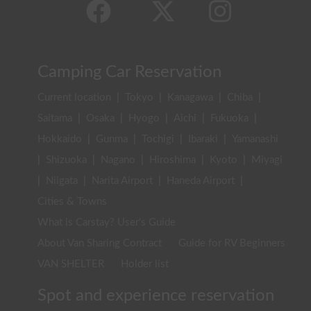
Camping Car Reservation
Current location
|
Tokyo
|
Kanagawa
|
Chiba
|
Saitama
|
Osaka
|
Hyogo
|
Aichi
|
Fukuoka
|
Hokkaido
|
Gunma
|
Tochigi
|
Ibaraki
|
Yamanashi
|
Shizuoka
|
Nagano
|
Hiroshima
|
Kyoto
|
Miyagi
|
Niigata
|
Narita Airport
|
Haneda Airport
|
Cities & Towns
What is Carstay? User's Guide
About Van Sharing Contract
Guide for RV Beginners
VAN SHELTER
Holder list
Spot and experience reservation