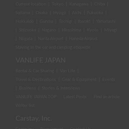
Current location
|
Tokyo
|
Kanagawa
|
Chiba
|
Saitama
|
Osaka
|
Hyogo
|
Aichi
|
Fukuoka
|
Hokkaido
|
Gunma
|
Tochigi
|
Ibaraki
|
Yamanashi
|
Shizuoka
|
Nagano
|
Hiroshima
|
Kyoto
|
Miyagi
|
Niigata
|
Narita Airport
|
Haneda Airport
Staying in the car and camping etiquette
VANLIFE JAPAN
Rental & Car Sharing
|
Van Life
|
Travel & Destinations
|
Gear & Equipment
|
Events
|
Business
|
Stories & Interviews
VANLIFE JAPAN TOP
Latest Posts
Find an article
Writer list
Carstay, Inc.