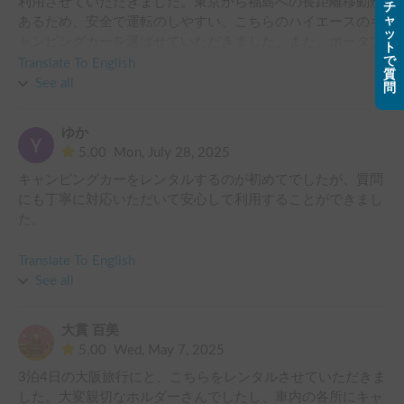
利用させていただきました。東京から福島への長距離移動が
チ
ャ
あるため、安全で運転のしやすい、こちらのハイエースのキ
ッ
ャンピングカーを選ばせていただきました。また、ポータブ
ト
で
ルエアコンや、タープなど、豊富なオプションがあったので
Translate To English
質
(無料でお貸しいただけるサーキュレーターや、お水をいた
See all
問
だけたり、助かりました)、車中泊初心者の私たちでも手軽
に旅を楽しむことが出来ました。

ゆか
5.00
Mon, July 28, 2025
福島に着いてからも温泉や釣りなどにも、ちょこちょこと出
キャンピングカーをレンタルするのが初めてでしたが、質問
かけていましたが、運転も駐車もしやすかったので、こちら
にも丁寧に対応いただいて安心して利用することができまし
のハイエースにしてよかったです。山なので急な雨や強風、
た。

カーブの多い道などもありましたが、快適に走行できていま
した。

ハイエースのキャンピングカーは運転もしやすく、また、ポ
Translate To English
ータブルエアコンをお借りできたことも夏の利用では心強か
他、アブや虫がたくさんいても、開閉式の網戸があるので、
See all
ったです。

虫を気にせず過ごすことができました。車内設備も清潔で、
子どももよく寝ていました。

大貫 百美
また機会があればよろしくお願いいたします。
5.00
Wed, May 7, 2025
3泊4日の大阪旅行にと、こちらをレンタルさせていただきま
した。大変親切なホルダーさんでしたし、車内の各所にキャ