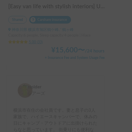
[Easy van life with stylish interiors] U-BASE ONE | The easy-to-drive Hiace! Portable air conditioner for comfortable travel in summer and winter
Shared
Carshare insurance
神奈川県 横浜市旭区鶴ケ峰, ' 鶴ヶ峰
Capacity:6 people, Sleep capacity:4 people | Hiace
5.00
(
33
)
¥
15,600
〜
/
24 hours
+ Insurance Fee and System Usage Fee
Holder
シアーズ
横浜市在住の会社員です。妻と息子の3人
家族で、ハイエースキャンパーで、休みの
日にキャンプ・アウトドアに出掛けられた
らなと思っています。 街乗りにも便利な