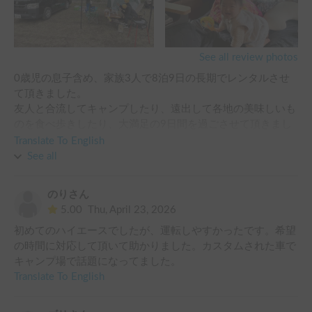
See all review photos
0歳児の息子含め、家族3人で8泊9日の長期でレンタルさせ
て頂きました。

友人と合流してキャンプしたり、遠出して各地の美味しいも
のを食べ歩きしたり、大満足の9日間を過ごさせて頂きまし
た！

Translate To English
See all
車内はとても快適で、寝る時も十分余裕を持って寝ることが
できました！GWのため外は肌寒かったですが、遮光･断熱
のりさん
シートが優秀過ぎて夜中も暖かくて助かりました！

5.00
Thu, April 23, 2026
初めてのハイエースでしたが、運転しやすかったです。希望
0歳児も2日目からは慣れてくれて、もはや我が家のようにく
の時間に対応して頂いて助かりました。カスタムされた車で
つろいでおりました笑

キャンプ場で話題になってました。
Translate To English
オーナーさんの対応も真摯にスピーディーで、旅行中に不明
な事を連絡した際も、すぐに電話して下さり、安心してキャ
ンピングカー生活をする事ができました！
