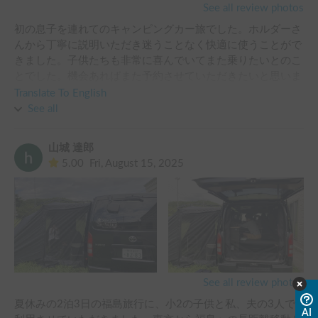
See all review photos
初の息子を連れてのキャンピングカー旅でした。ホルダーさ
んから丁寧に説明いただき迷うことなく快適に使うことがで
きました。子供たちも非常に喜んでいてまた乗りたいとのこ
とでした。機会あればまた予約させていただきたいと思いま
す。おかげさまで今回は非常に素敵な旅になりました。あり
Translate To English
がとうございました。
See all
山城 達郎
5.00
Fri, August 15, 2025
See all review photos
夏休みの2泊3日の福島旅行に、小2の子供と私、夫の3人で
AI