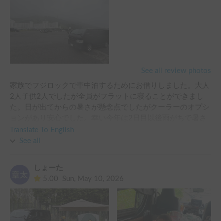
See all review photos
家族でフジロックで車中泊するためにお借りしました。大人
2人子供2人でしたが全員がフラットに寝ることができまし
た。日が出てからの暑さが懸念点でしたがクーラーのオプシ
ョンがあり安心でした。幸い今年は2日目以後雨がちで暑さ
は心配したほどではありませんでした。ハイエースの運転は
Translate To English
初めてでしたが、視野が高く運転しやすいのでキャンピング
See all
カー初心者にもおすすめだと思います。
しょーた
5.00
Sun, May 10, 2026