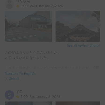
ゴリさん
5.00
Wed, January 7, 2026
過去最高に楽しいGWを過ごさせて頂きました！本当にあり
がとうございました！
See all review photos
この度はありがとうございました。

とても良い旅になりました。

これまでは大きいキャンピングカーを借りてましたが、今回
はキャンピングカー4回目レンタルにあたり、ナローサイズ
Translate To English
をコンセプトにお借りしました。

See all
自身の住まいがリフトタイプ駐車場のマンションの為、今後
のキャンピングカー購入も視野に入れておりました。

すみ
5.00
Sat, January 3, 2026
今回の旅は、息子が絶賛就活中なので、妻とワンコと私で、
西日本修行と題し、東京〜京都〜出雲大社〜宍道湖〜厳島神