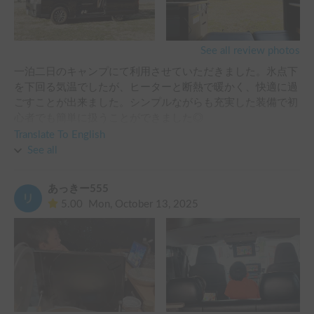
確認にも柔軟にご対応いただき、初めてのキャンピングカー
旅の途中もホルダー様が、何時でも連絡取れる状態を作って
利用でも安心して出発できました。

頂き、安心して楽しんで来ました。

説明も分かりやすく、終始信頼してお任せできました。

See all review photos
一つご紹介！

冬キャンプや、初めてキャンピングカーを利用されるご家族
アクアイグニス淡路島

一泊二日のキャンプにて利用させていただきました。氷点下
には特におすすめしたいです。

2022年7月13日にグランドオープン

を下回る気温でしたが、ヒーターと断熱で暖かく、快適に過
また機会があれば、ぜひ家族で利用させていただきたいと思
2025年6月5日「Trailer Park」＆「RVパーク」スタート

ごすことが出来ました。シンプルながらも充実した装備で初
前は海、温泉もあり、宿泊施設あり、レストランのパンが有
心者でも簡単に扱うことができました◎

名です！

また、ホルダーさんとの連絡もとてもスムーズで、目的用途
Translate To English
女性は喜ぶと思います！子供もね😊

に応じたご提案もしてくださいました。

See all
キャンピングカーが初めての方や、迷われている方は是非一
またの機会によろしくお願いします。

度ホルダーさんにご相談されることをオススメします！
あっきー555
「 Car  stay  で  dream  stay ! 」
5.00
Mon, October 13, 2025