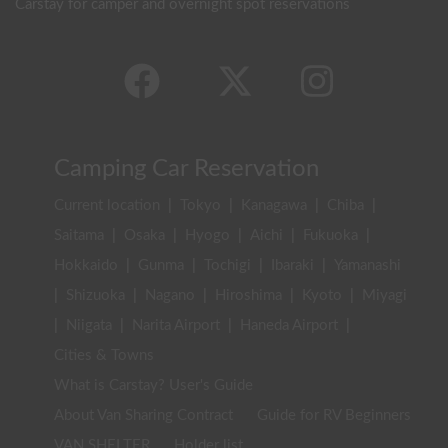
Carstay for camper and overnight spot reservations
Camping Car Reservation
Current location
|
Tokyo
|
Kanagawa
|
Chiba
|
Saitama
|
Osaka
|
Hyogo
|
Aichi
|
Fukuoka
|
Hokkaido
|
Gunma
|
Tochigi
|
Ibaraki
|
Yamanashi
|
Shizuoka
|
Nagano
|
Hiroshima
|
Kyoto
|
Miyagi
|
Niigata
|
Narita Airport
|
Haneda Airport
|
Cities & Towns
What is Carstay? User's Guide
About Van Sharing Contract
Guide for RV Beginners
VAN SHELTER
Holder list