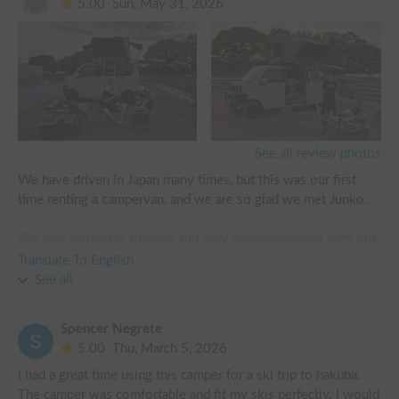
5.00
Sun, May 31, 2026
をさせたくないので、天候が良い場合はルーフテント、悪い
場合は車中泊、というオプションがあるこのお車が魅力的だ
ったため初めて利用させていただきました。

ルーフテント設営は自分が火おこしの最中に妻にお願いしま
したが、ケースから開けた後はビデオを見ながら独りで完成
させてくれました。

夫婦共に痩せ型、私は173センチありますが、親子3人川の
See all review photos
字に寝ることができました。

We have driven in Japan many times, but this was our first 
time renting a campervan, and we are so glad we met Junko. 

キャンプサイトは思ったより寒く、快くお貸出しいただいた
電気毛布と非常電源を使用させていただきました。

She was incredibly friendly and very accommodating with our 
pick-up time and location. Her van was spotless, looking just 
Translate To English
翌朝テント生地が朝露で少ししみている箇所がありましたが
like new! She was also very thoughtful, preparing the ETC 
See all
中が濡れることはありませんでした。防水耐水はどの程度の
card for us in advance. 

スペックなのかは未確認ですが、断続的な降雨の場合は不可
かもしれません。

Spencer Negrete
We had a wonderful night camping around the campfire. The 
5.00
Thu, March 5, 2026
rooftop tent was highly comfortable as a sleeping area, and 
運転の方は、自分がいつも軽自動車を乗らないこともあり、
I had a great time using this camper for a ski trip to hakuba. 
after watching the video guide, opening and packing it away 
足元のコンパクトさで運転はいつもより疲れましたが、後方
The camper was comfortable and fit my skis perfectly. I would 
was a breeze—even beginners can handle it easily. 
