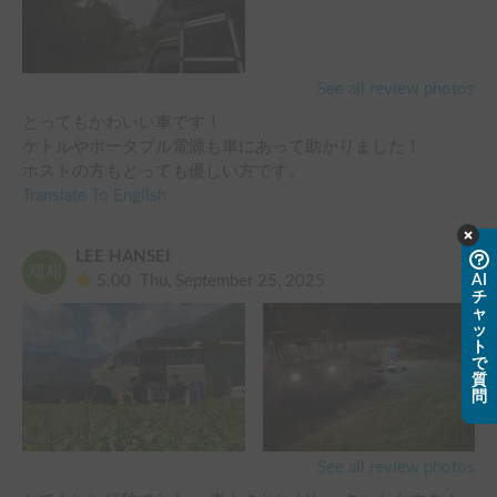
See all review photos
とってもかわいい車です！

ケトルやポータブル電源も車にあって助かりました！

ホストの方もとっても優しい方です。
Translate To English
LEE HANSEI
5.00
Thu, September 25, 2025
AI
チ
ャ
ッ
ト
で
質
問
See all review photos