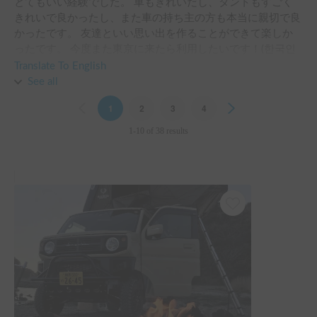
とてもいい経験でした。 車もきれいだし、タントもすごく
きれいで良かったし、また車の持ち主の方も本当に親切で良
かったです。 友達といい思い出を作ることができて楽しか
ったです。 今度また東京に来たら利用したいです！(한국인
인데도 정말 편하게 대해줘서 좋았어요. 한국분들한테도 추천
Translate To English
드립니다!)
See all
Previous
1
2
3
4
Next
1-10 of 38 results