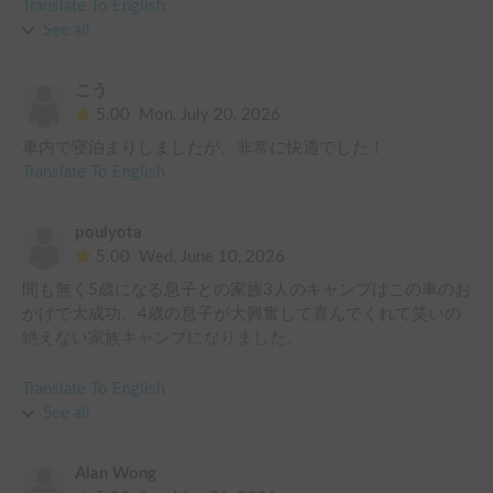
ホストの方も優しく親切で良かったです！

Translate To English
また利用したいです。
See all
こう
5.00
Mon, July 20, 2026
車内で寝泊まりしましたが、非常に快適でした！
Translate To English
poulyota
5.00
Wed, June 10, 2026
間も無く5歳になる息子との家族3人のキャンプはこの車のお
かげで大成功、4歳の息子が大興奮して喜んでくれて笑いの
絶えない家族キャンプになりました。

キャンプギアも一通りお借りできるので、これから家族キャ
Translate To English
ンプを試してみたい、ただ子どもの興味は変わりやすいから
See all
買い揃えたくはない、というニーズに一致しました。

また、自然の中でただ過ごすことは好きな一方、テント設営
Alan Wong
にあまり興味がなく、家族にも暑い寒いと言ったつらい思い