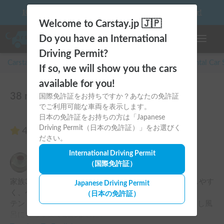
10 things to keep in mind before driving your first camper!
Welcome to Carstay.jp 🇯🇵
Do you have an International
Toggle n
Driving Permit?
Carstay for camper and overnight spot reservations
/
Rental Car
If so, we will show you the cars
available for you!
38 reviews of BONFIRE『Hakogame』
国際免許証をお持ちですか？あなたの免許証
でご利用可能な車両を表示します。
日本の免許証をお持ちの方は「Japanese
Driving Permit（日本の免許証）」をお選びく
4.97
(38 reviews)
ださい。
International Driving Permit
吉峰 佑一郎
（国際免許証）
5.00
Thu, July 30, 2026
家族3人で利用しました。フジロックで4泊使用。運転しやす
Japanese Driving Permit
く、ケトルとバッテリーがあり大変助かりました！

（日本の免許証）
テント内は広々で快適、日差しがあっても開放すれば蒸し風
呂にならず良く眠れました。
