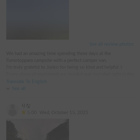
See all review photos
We had an amazing time spending three days at the 
Fumotoppara campsite with a perfect camper van.

I'm truly grateful to Junko for being so kind and helpful :)

Every piece of equipment we needed was included right in the 
camper van, which made things super convenient for us.

Translate To English
Even though the November weather was chilly, the battery 
See all
pack and electric blankets kept us nice and warm.

Sleeping in the van felt cozy and snug for the two of us.

りな
We’d love to come back next time — even the weather was 
5.00
Wed, October 15, 2025
perfect!

Thank you for helping us create such wonderful memories!