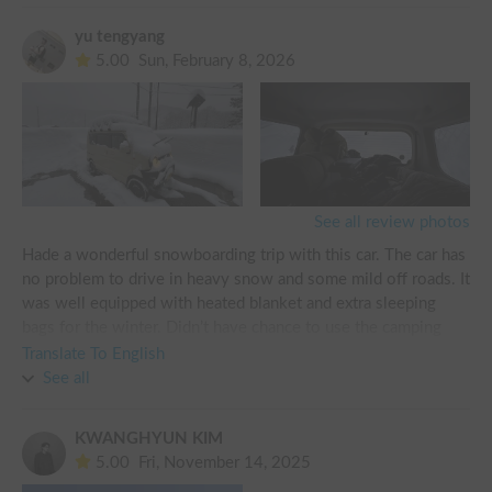
yu tengyang
5.00
Sun, February 8, 2026
See all review photos
Hade a wonderful snowboarding trip with this car. The car has 
no problem to drive in heavy snow and some mild off roads. It 
was well equipped with heated blanket and extra sleeping 
bags for the winter. Didn’t have chance to use the camping 
gears cuz it was too cold and snowy outside, but definitely 
Translate To English
worth a try for warmer days!
See all
KWANGHYUN KIM
5.00
Fri, November 14, 2025