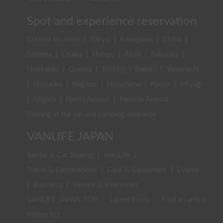
Spot and experience reservation
Current location
|
Tokyo
|
Kanagawa
|
Chiba
|
Saitama
|
Osaka
|
Hyogo
|
Aichi
|
Fukuoka
|
Hokkaido
|
Gunma
|
Tochigi
|
Ibaraki
|
Yamanashi
|
Shizuoka
|
Nagano
|
Hiroshima
|
Kyoto
|
Miyagi
|
Niigata
|
Narita Airport
|
Haneda Airport
Staying in the car and camping etiquette
VANLIFE JAPAN
Rental & Car Sharing
|
Van Life
|
Travel & Destinations
|
Gear & Equipment
|
Events
|
Business
|
Stories & Interviews
VANLIFE JAPAN TOP
Latest Posts
Find an article
Writer list