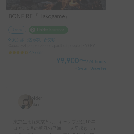
BONFIRE『Hakogame』
Rental
Holder insurance
東京都 北区赤羽, ' 赤羽駅
Capacity:4 people, Sleep capacity:3 people | EVERY
4.97
(
38
)
¥
9,900
〜
/
24 hours
+ System Usage Fee
Holder
junko
東京生まれ東京育ち、キャンプ歴は10年
ほど。5月の薫風の早朝、一人早起きして