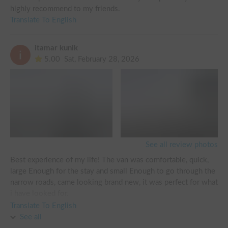
の同乗者たちは概ね快適に過ごせたそうです。

highly recommend to my friends.
Translate To English
The owner speaks fluent English, so foreign tourists don't 
帰宅してから二日後に、息子が登り降りは高くて怖かったと
言っていました。当日ははしゃいで昇り降りしていたのです
が、怖く感じる子どももいるかもしれません。（子どもの言
itamar kunik
うことはコロコロ変わるので、実際のところどうなのかは不
5.00
Sat, February 28, 2026
明、、、）

貴重なお車をお貸しいただき、本当にありがとうございまし
た♪

See all review photos
Best experience of my life! The van was comfortable, quick, 
large Enough for the stay and small Enough to go through the 
narrow roads, came looking brand new, it was perfect for what 
i have looked for. 

And i have to say junko was the best! Gave me everything I 
Translate To English
needed to stay at a cold area and answered everything 
See all
questions along the way, I would and will recommend anyone.