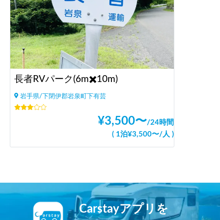
長者RVパーク(6m✖️10m)
岩手県/下閉伊郡岩泉町下有芸
¥
3,500
〜
/
24時間
(
1泊
¥
3,500
〜
/
人
)
Carstayアプリを