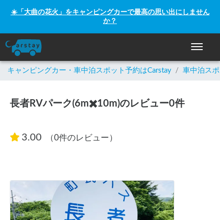
☀️「大曲の花火」をキャンピングカーで最高の思い出にしません
か？
ナビゲー
キャンピングカー・車中泊スポット予約はCarstay
/
車中泊スポ
長者RVパーク(6m✖️10m)のレビュー0件
3.00
（0件のレビュー）