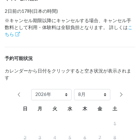
2日前の17時(日本の時間)
※キャンセル期限以降にキャンセルする場合、キャンセル手
数料として利用・体験料は全額負担となります。 詳しくは
こ
ちら
予約可能状況
カレンダーから日付をクリックすると空き状況が表示されま
す
日
月
火
水
木
金
土
1
2
3
4
5
6
7
8