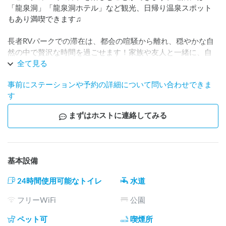
「龍泉洞」「龍泉洞ホテル」など観光、日帰り温泉スポット
もあり満喫できます♫

長者RVパークでの滞在は、都会の喧騒から離れ、穏やかな自
然の中で贅沢な時間を過ごせます！家族や友人と一緒に、自
然の恵みと心温まるひとときを共有、豊かな思い出を築くこ
全て見る
とができます！

事前にステーションや予約の詳細について問い合わせできま
心身をリフレッシュしたい方やアウトドアを楽しみたい方に
す
とって、理想的な場となります♫

まずはホストに連絡してみる
https://forms.gle/AtYYscBGu8kYS6sX8
※ご不明な点がございましたら気軽にチャットにてご連絡を
基本設備
下さいませ。

※夏の夜はエアコンが不要な程過ごしやすい気候です。
24時間使用可能なトイレ
水道
フリーWiFi
公園
ペット可
喫煙所