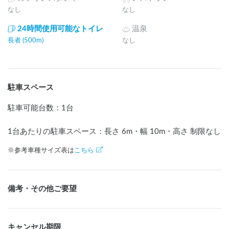
なし
なし
24時間使用可能なトイレ
温泉
長者 (500m)
なし
駐車スペース
駐車可能台数
：
1台
1台あたりの駐車スペース：長さ
6
m
・幅
10
m
・高さ 制限なし
※参考車種サイズ表は
こちら
備考・その他ご要望
キャンセル期限