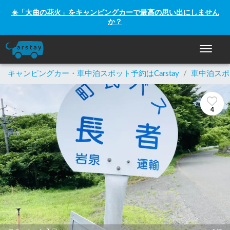
☀️「大曲の花火」をキャンピングカーで最高の思い出にしません
か？
ナビゲー
キャンピングカー・車中泊スポット予約はCarstay
/
車中泊スポ
4