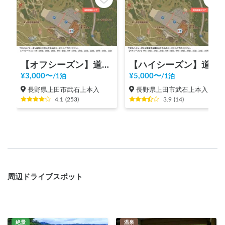
【オフシーズン】道の駅 美ヶ原高原
【ハイシーズン】道の駅 美ヶ原高原
¥
3,000
〜
¥
5,000
〜
/
1泊
/
1泊
長野県上田市武石上本入
長野県上田市武石上本入
4.1
(
253
)
3.9
(
14
)
周辺ドライブスポット
絶景
温泉