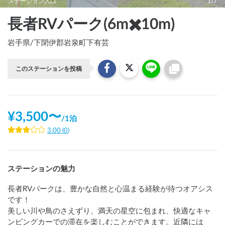
ステーション入口
1/7
長者RVパーク(6m✖️10m)
岩手県
/
下閉伊郡岩泉町下有芸
このステーションを投稿
¥
3,500
〜
/
1泊
3.00
(
0
)
ステーションの魅力
長者RVパークは、豊かな自然と心温まる経験が待つオアシス
です！

美しい川や鳥のさえずり、満天の星空に包まれ、快適なキャ
ンピングカーでの滞在を楽しむことができます。近隣には