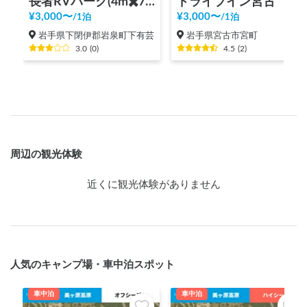
長者RVパーク(4m✖️7m)
ドライブイン宮古
¥
3,000
〜
¥
3,000
〜
/
1泊
/
1泊
岩手県下閉伊郡岩泉町下有芸
岩手県宮古市宮町
3.0
(
0
)
4.5
(
2
)
周辺の観光体験
近くに観光体験がありません
人気のキャンプ場・車中泊スポット
車中泊
車中泊