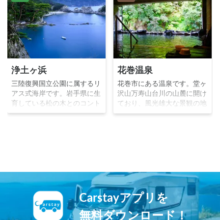
浄土ヶ浜
花巻温泉
三陸復興国立公園に属するリ
花巻市にある温泉です。堂ヶ
アス式海岸です。岩手県に生
沢山万寿山台川の山麓に開け
育している松の木とのコント
ており、風光雄大な景観の地
ラストがまるで日本庭園のよ
にあります。桜並木や赤松林
うな景色を生み出します。霊
の落ち着いた雰囲気の中に格
鏡竜湖という僧侶が「さなが
調高い大規模ホテルがあり、
ら極楽浄土のごとし」と感嘆
特にファミリー層に人気のあ
したことから名付けられまし
る温泉地です。※写真：旅と
た。
温泉の無料写真素材 おんふ
ぉと http://on-photo.com/
Carstayアプリを
無料ダウンロード！