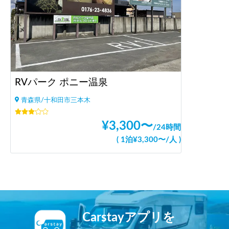
RVパーク ポニー温泉
青森県/十和田市三本木
¥
3,300
〜
/
24時間
(
1泊
¥
3,300
〜
/
人
)
Carstayアプリを