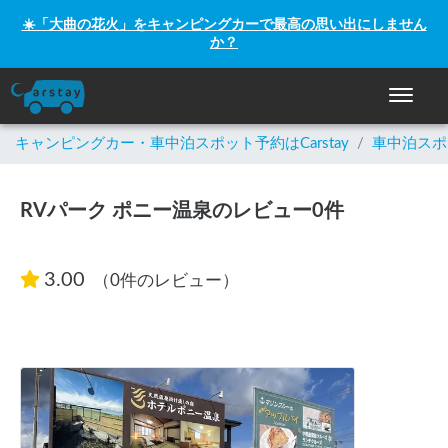
☀️「大曲の花火」をキャンピングカーで最高の思い出にしません
か？
ナビゲー
キャンピングカー・車中泊スポット予約はCarstay
/
車中泊スポ
RVパーク ポニー温泉のレビュー0件
3.00
（0件のレビュー）