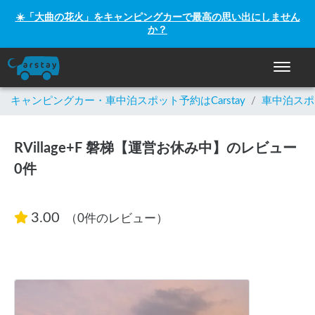
☀️「大曲の花火」をキャンピングカーで最高の思い出にしません
か？
ナビゲー
キャンピングカー・車中泊スポット予約はCarstay
/
車中泊スポ
RVillage+F 磐梯【運営お休み中】のレビュー
0件
3.00
（0件のレビュー）