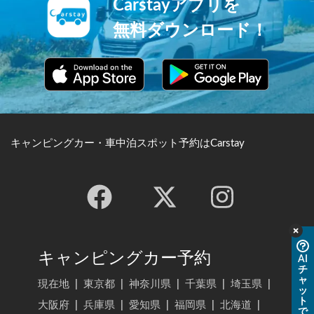
Carstayアプリを
無料ダウンロード！
キャンピングカー・車中泊スポット予約はCarstay
キャンピングカー予約
AI
チ
ャ
現在地
|
東京都
|
神奈川県
|
千葉県
|
埼玉県
|
ッ
ト
大阪府
|
兵庫県
|
愛知県
|
福岡県
|
北海道
|
で