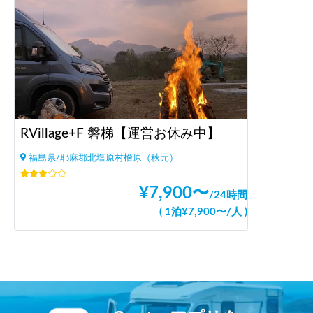
RVillage+F 磐梯【運営お休み中】
福島県/耶麻郡北塩原村檜原（秋元）
¥
7,900
〜
/
24時間
(
1泊
¥
7,900
〜
/
人
)