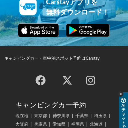
Carstayアプリを
無料ダウンロード！
キャンピングカー・車中泊スポット予約はCarstay
キャンピングカー予約
AI
チ
ャ
現在地
|
東京都
|
神奈川県
|
千葉県
|
埼玉県
|
ッ
ト
大阪府
|
兵庫県
|
愛知県
|
福岡県
|
北海道
|
で