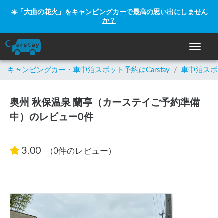
☀️「大曲の花火」をキャンピングカーで最高の思い出にしません
か？
ナビゲー
キャンピングカー・車中泊スポット予約はCarstay
/
車中泊スポ
奥州 秋保温泉 蘭亭（カーステイご予約準備
中）のレビュー0件
3.00
（0件のレビュー）