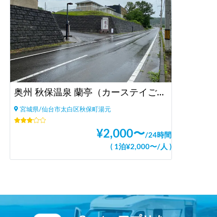
奥州 秋保温泉 蘭亭（カーステイご予約準備中）
宮城県/仙台市太白区秋保町湯元
¥
2,000
〜
/
24時間
(
1泊
¥
2,000
〜
/
人
)