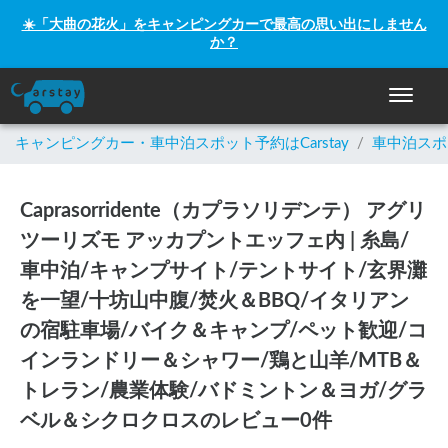
☀️「大曲の花火」をキャンピングカーで最高の思い出にしません
か？
ナビゲー
キャンピングカー・車中泊スポット予約はCarstay
/
車中泊スポ
Caprasorridente（カプラソリデンテ） アグリ
ツーリズモ アッカプントエッフェ内 | 糸島/
車中泊/キャンプサイト/テントサイト/玄界灘
を一望/十坊山中腹/焚火＆BBQ/イタリアン
の宿駐車場/バイク＆キャンプ/ペット歓迎/コ
インランドリー＆シャワー/鶏と山羊/MTB＆
トレラン/農業体験/バドミントン＆ヨガ/グラ
ベル＆シクロクロスのレビュー0件