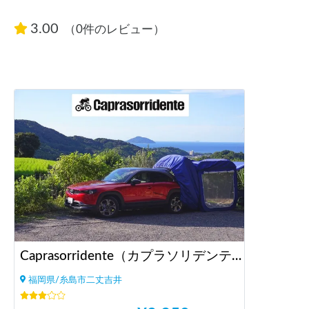
3.00
（0件のレビュー）
Caprasorridente（カプラソリデンテ） アグリツーリズモ アッカプントエッフェ内 | 糸島/車中泊/キャンプサイト/テントサイト/玄界灘を一望/十坊山中腹/焚火＆BBQ/イタリアンの宿駐車場/バイク＆キャンプ/ペット歓迎/コインランドリー＆シャワー/鶏と山羊/MTB＆トレラン/農業体験/バドミントン＆ヨガ/グラベル＆シクロクロス
福岡県/糸島市二丈吉井