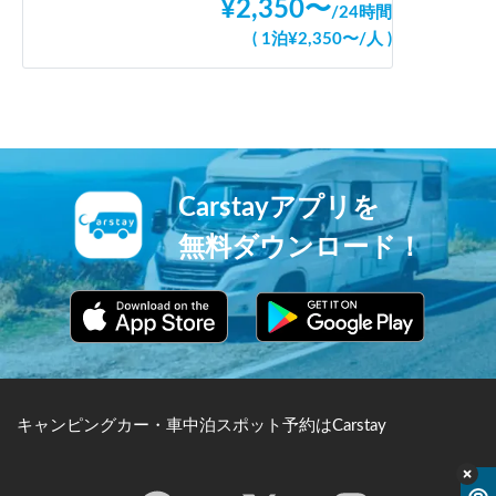
¥
2,350
〜
/
24時間
(
1泊
¥
2,350
〜
/
人
)
Carstayアプリを
無料ダウンロード！
キャンピングカー・車中泊スポット予約はCarstay