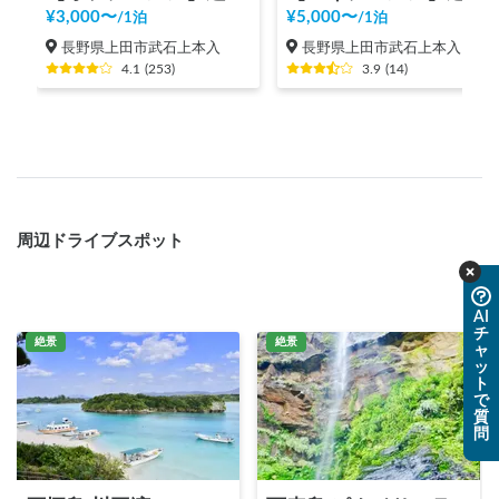
¥
3,000
〜
¥
5,000
〜
/
1泊
/
1泊
長野県上田市武石上本入
長野県上田市武石上本入
4.1
(
253
)
3.9
(
14
)
周辺ドライブスポット
AI
チ
絶景
絶景
ャ
ッ
ト
で
質
問