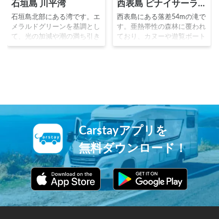
石垣島 川平湾
西表島 ピナイサーラの滝
石垣島北部にある湾です。エ
西表島にある落差54mの滝で
メラルドグリーンを基調とし
す。亜熱帯性の森林に覆われ
て、光の加減や潮の満ち引き
ており、カヌーや遊覧ボート
により刻々とその色を変え、
を使って辿り着くことが出来
石垣島を代表する景勝地と評
る秘境スポットです。カンム
されます。湾内のサンゴ礁の
リワシ、イリオモテヤマネ
景観は観光用のグラスボート
コ、マルハコガメ、キシノウ
から鑑賞できます。黒真珠の
エトカゲ、サキシマハブ等の
養殖でも有名です。
天然記念物の宝庫です。
Carstayアプリを
無料ダウンロード！