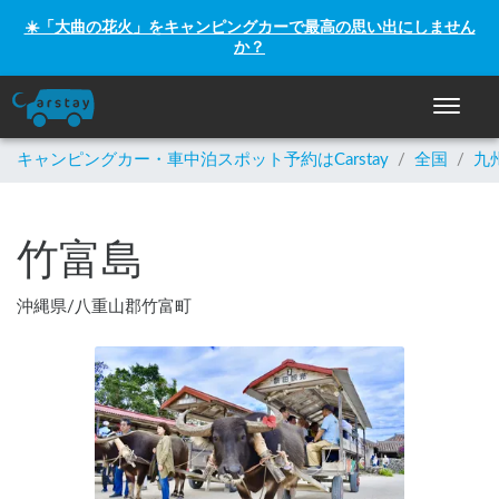
☀️「大曲の花火」をキャンピングカーで最高の思い出にしません
か？
ナビゲー
キャンピングカー・車中泊スポット予約はCarstay
/
全国
/
九
竹富島
沖縄県
/
八重山郡竹富町