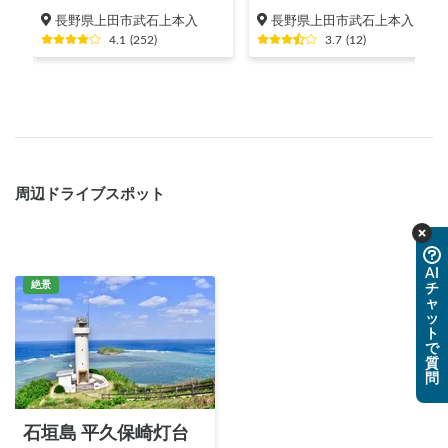
長野県上田市武石上本入
長野県上田市武石上本入
4.1
(
252
)
3.7
(
12
)
周辺ドライブスポット
AI
絶景
チ
ャ
ッ
ト
で
質
問
石垣島 平久保崎灯台