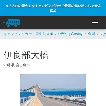
☀️「大曲の花火」をキャンピングカーで最高の思い出にしません
か？
ナビゲー
キャンピングカー・車中泊スポット予約はCarstay
/
全国
/
九
伊良部大橋
沖縄県
/
宮古島市