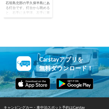
石垣島北部の平久保半島にあ
る灯台です。灯台から眺める
と、右手に太平洋、左手に東
シナ海という絶景が広がりま
す。また、サンゴ礁がエメラ
ルドグリーン色、大海原はコ
バルトブルー色の2層に分か
れており、海と空のコントラ
ストが非常に美しい景勝地で
す。
Carstayアプリを
無料ダウンロード！
キャンピングカー・車中泊スポット予約はCarstay