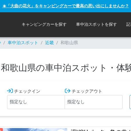
☀️「大曲の花火」をキャンピングカーで最高の思い出にしませんか？
キャンピングカーを探す
車中泊スポットを探す
記
y
/
車中泊スポット
/
近畿
/
和歌山県
和歌山県の車中泊スポット・体
チェックイン
チェックアウト
泊