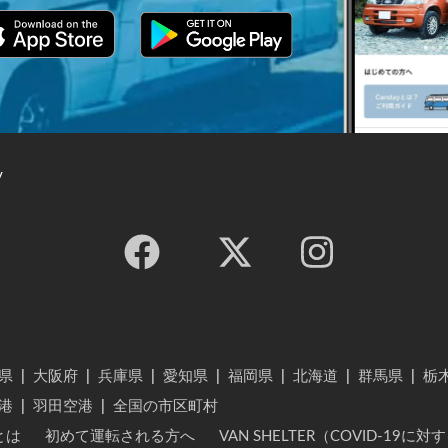
y
県
|
大阪府
|
兵庫県
|
愛知県
|
福岡県
|
北海道
|
群馬県
|
栃
港
|
羽田空港
|
全国の市区町村
とは
初めて運転される方へ
VAN SHELTER（COVID-19