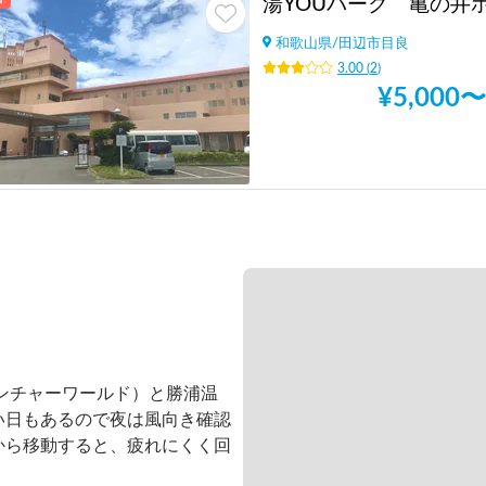
和歌山県
/
田辺市目良
3.00
(
2
)
¥
5,000
〜
ンチャーワールド）と勝浦温
い日もあるので夜は風向き確認
から移動すると、疲れにくく回