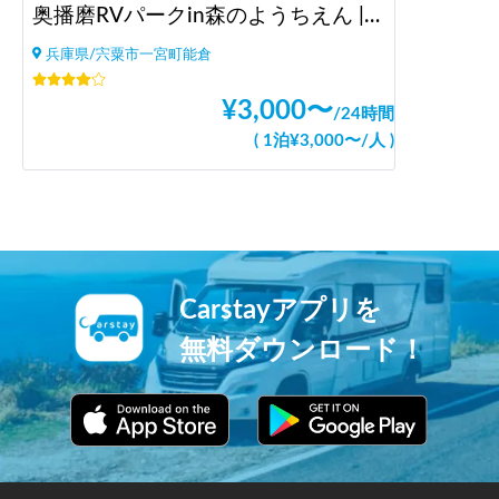
奥播磨RVパークin森のようちえん |ドッグラン/大自然BBQ/大阪より2h/神戸より1.5h/棚田遺産/兵庫
兵庫県/宍粟市一宮町能倉
¥
3,000
〜
/
24時間
(
1泊
¥
3,000
〜
/
人
)
Carstayアプリを
無料ダウンロード！