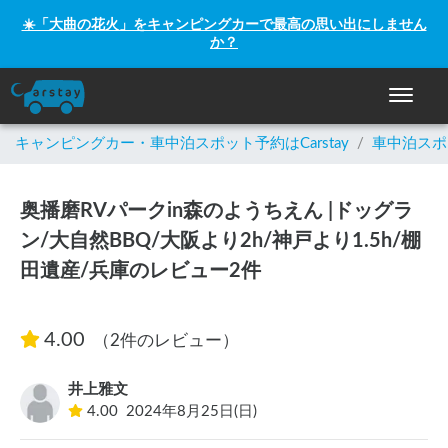
☀️「大曲の花火」をキャンピングカーで最高の思い出にしません
か？
ナビゲー
キャンピングカー・車中泊スポット予約はCarstay
/
車中泊スポ
奥播磨RVパークin森のようちえん |ドッグラ
ン/大自然BBQ/大阪より2h/神戸より1.5h/棚
田遺産/兵庫のレビュー2件
4.00
（2件のレビュー）
井上雅文
4.00
2024年8月25日(日)