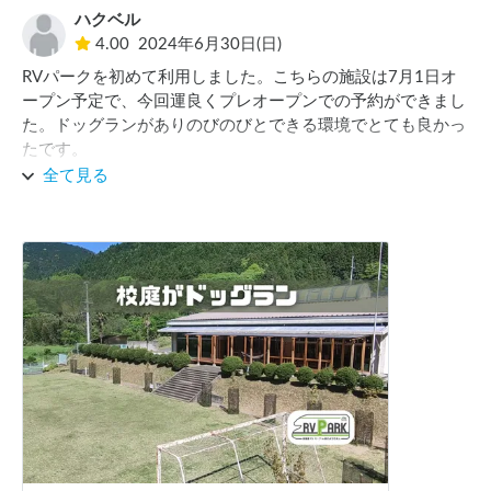
ハクベル
4.00
2024年6月30日(日)
RVパークを初めて利用しました。こちらの施設は7月1日オ
ープン予定で、今回運良くプレオープンでの予約ができまし
た。ドッグランがありのびのびとできる環境でとても良かっ
たです。

オーナーの方はとても人柄がよく話しやすかったでした。ま
全て見る
たカフェもされており、ランチもとても美味しかったです。

今回は夜から雨が降ってしまったので星空が望めなかったの
ですが、晴れていればとても綺麗な星空が見られると思いま
す。