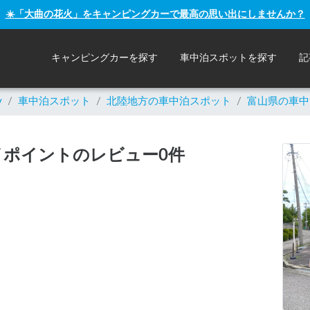
☀️「大曲の花火」をキャンピングカーで最高の思い出にしませんか？
キャンピングカーを探す
車中泊スポットを探す
記
y
/
車中泊スポット
/
北陸
地方の車中泊スポット
/
富山県の車中
ポイントのレビュー0件