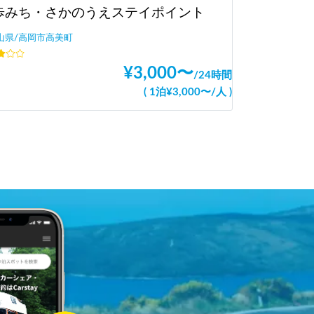
歩みち・さかのうえステイポイント
山県/高岡市高美町
¥
3,000
〜
/
24時間
(
1泊
¥
3,000
〜
/
人
)