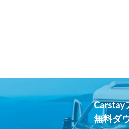
Carst
無料ダ