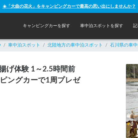
☀️「大曲の花火」をキャンピングカーで最高の思い出にしませんか？
キャンピングカーを探す
車中泊スポットを探す
記
y
/
車中泊スポット
/
北陸
地方の車中泊スポット
/
石川県の車中
げ体験 1～2.5時間前
ピングカーで1周プレゼ