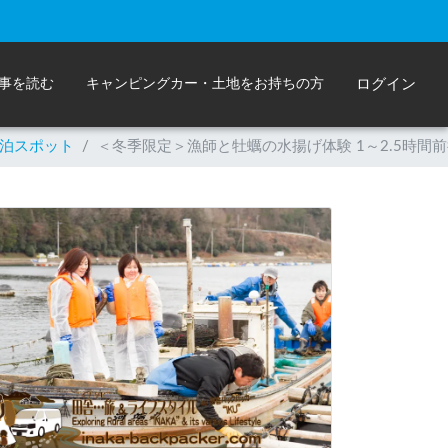
事を読む
キャンピングカー・土地をお持ちの方
ログイン
泊スポット
/
＜冬季限定＞漁師と牡蠣の水揚げ体験 1～2.5時