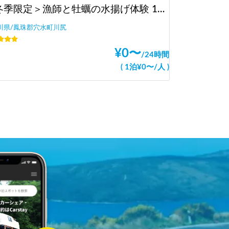
＜冬季限定＞漁師と牡蠣の水揚げ体験 1～2.5時間前後！牡蠣半缶と奥能登キャンピングカーで1周プレゼント！！
川県/鳳珠郡穴水町川尻
¥
0
〜
/
24時間
(
1泊
¥
0
〜
/
人
)