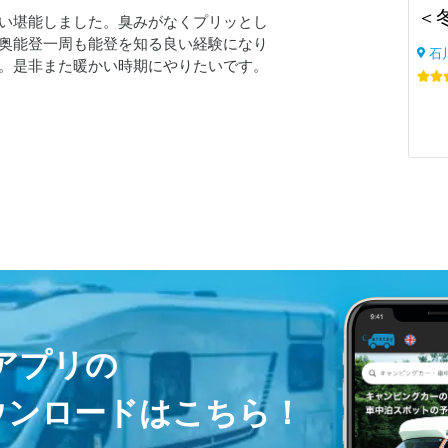
い堪能しました。臭みがなくプリッとし
奥能登一周も能登を知る良い経験になり
石
。是非また暖かい時期にやりたいです。
ayアプリの
ウンロードはこちら！