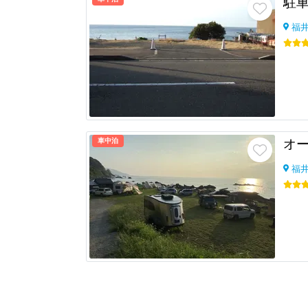
駐
福
車中泊
福