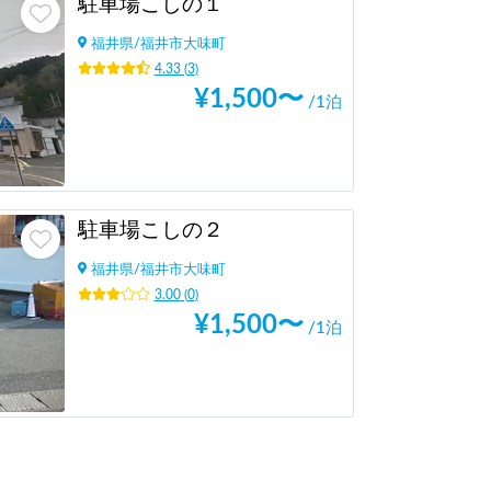
駐車場こしの１
福井県
/
福井市大味町
4.33
(
3
)
¥
1,500
〜
/1泊
駐車場こしの２
福井県
/
福井市大味町
3.00
(
0
)
¥
1,500
〜
/1泊