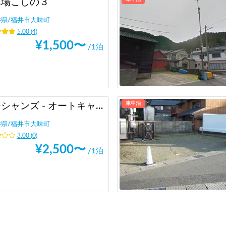
車場こしの３
井県
/
福井市大味町
5.00
(
4
)
¥
1,500
〜
/1泊
車中泊
オーシャンズ - オートキャンプ & ＲＶパーク
井県
/
福井市大味町
3.00
(
0
)
¥
2,500
〜
/1泊