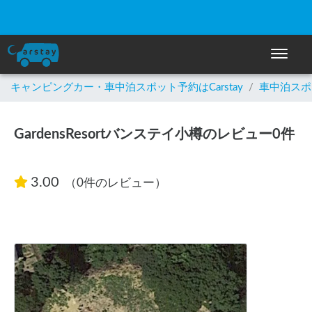
☀️「大曲の花火」をキャンピングカーで最高の思い出にしません
か？
ナビゲー
キャンピングカー・車中泊スポット予約はCarstay
/
車中泊スポ
GardensResortバンステイ小樽のレビュー0件
3.00
（0件のレビュー）