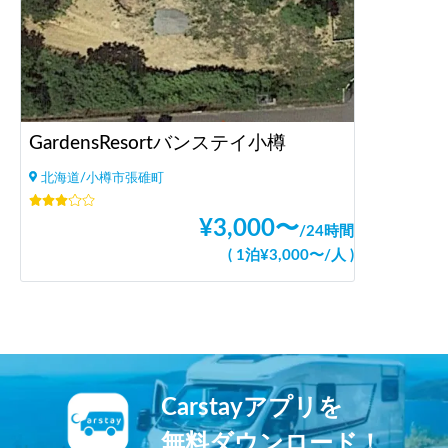
GardensResortバンステイ小樽
北海道/小樽市張碓町
¥
3,000
〜
/
24時間
(
1泊
¥
3,000
〜
/
人
)
Carstayアプリを