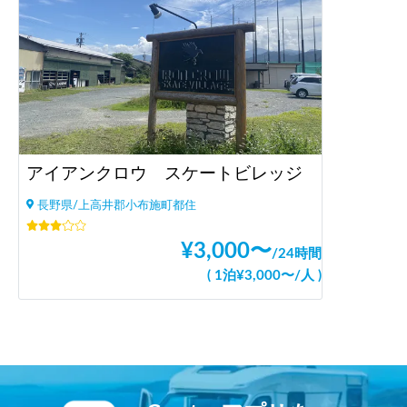
アイアンクロウ スケートビレッジ
長野県/上高井郡小布施町都住
¥
3,000
〜
/
24時間
(
1泊
¥
3,000
〜
/
人
)