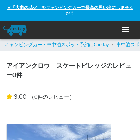
☀️「大曲の花火」をキャンピングカーで最高の思い出にしません
か？
ナビゲー
キャンピングカー・車中泊スポット予約はCarstay
/
車中泊スポ
アイアンクロウ スケートビレッジのレビュ
ー0件
3.00
（0件のレビュー）