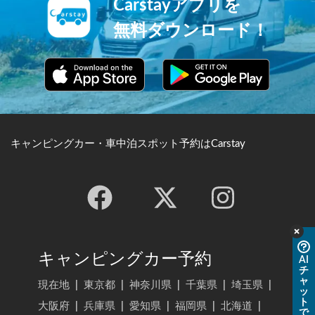
Carstayアプリを
無料ダウンロード！
キャンピングカー・車中泊スポット予約はCarstay
キャンピングカー予約
AI
チ
ャ
現在地
|
東京都
|
神奈川県
|
千葉県
|
埼玉県
|
ッ
ト
大阪府
|
兵庫県
|
愛知県
|
福岡県
|
北海道
|
で