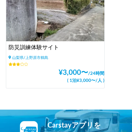
防災訓練体験サイト
山梨県/上野原市鶴島
¥
3,000
〜
/
24時間
(
1泊
¥
3,000
〜
/
人
)
Carstayアプリを