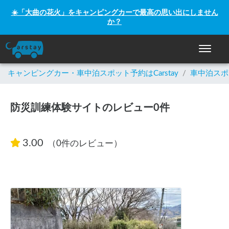
☀️「大曲の花火」をキャンピングカーで最高の思い出にしません
か？
ナビゲー
キャンピングカー・車中泊スポット予約はCarstay
/
車中泊スポ
防災訓練体験サイトのレビュー0件
3.00
（0件のレビュー）