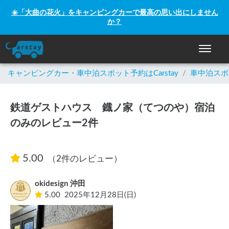
☀️「大曲の花火」をキャンピングカーで最高の思い出にしません
か？
ナビゲー
キャンピングカー・車中泊スポット予約はCarstay
/
車中泊スポ
鉄道ゲストハウス 鐡ノ家（てつのや）宿泊
のみのレビュー2件
5.00
（2件のレビュー）
okidesign 沖田
5.00
2025年12月28日(日)