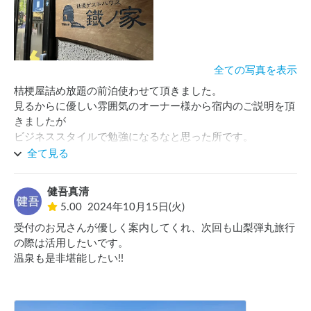
全ての写真を表示
桔梗屋詰め放題の前泊使わせて頂きました。

見るからに優しい雰囲気のオーナー様から宿内のご説明を頂
きましたが

ビジネススタイルで勉強になるなと思った所です。

装飾品も徹底して電車類で纏まっていて、よくあるチェーン
全て見る
展開の宿ではこれは無理だなと感心しました。

次回はNゲージで遊んでみたいと思いました。
健吾真清
5.00
2024年10月15日(火)
受付のお兄さんが優しく案内してくれ、次回も山梨弾丸旅行
の際は活用したいです。

温泉も是非堪能したい!!