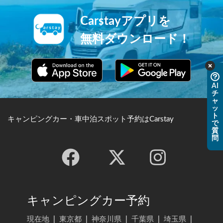
Carstayアプリを
無料ダウンロード！
AI
チ
ャ
ッ
ト
キャンピングカー・車中泊スポット予約はCarstay
で
質
問
キャンピングカー予約
現在地
|
東京都
|
神奈川県
|
千葉県
|
埼玉県
|