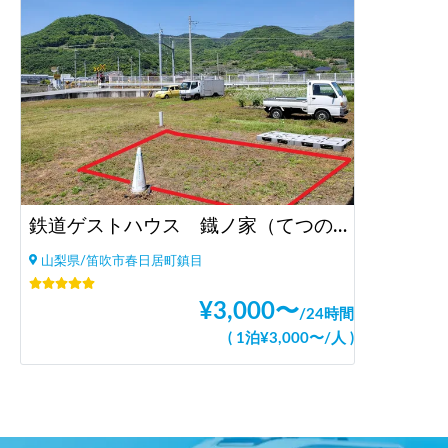
鉄道ゲストハウス 鐡ノ家（てつのや）宿泊のみ
山梨県/笛吹市春日居町鎮目
¥
3,000
〜
/
24時間
(
1泊
¥
3,000
〜
/
人
)