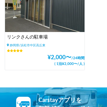
リンクさんの駐車場
静岡県/浜松市中区高丘東
¥
2,000
〜
/
24時間
(
1泊
¥
2,000
〜
/
人
)
Carstayアプリを