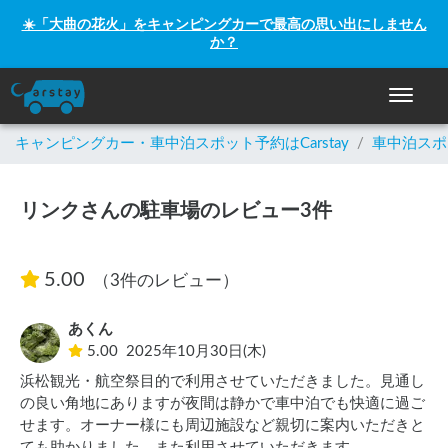
☀️「大曲の花火」をキャンピングカーで最高の思い出にしません
か？
ナビゲー
キャンピングカー・車中泊スポット予約はCarstay
/
車中泊スポ
リンクさんの駐車場のレビュー3件
5.00
（3件のレビュー）
あくん
5.00
2025年10月30日(木)
浜松観光・航空祭目的で利用させていただきました。見通し
の良い角地にありますが夜間は静かで車中泊でも快適に過ご
せます。オーナー様にも周辺施設など親切に案内いただきと