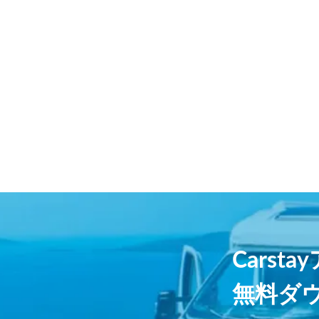
Carst
無料ダ