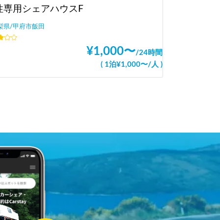
性専用シェアハウスF
梨県/甲府市飯田
¥
1,000
〜
/
24時間
(
1泊
¥
1,000
〜
/
人
)