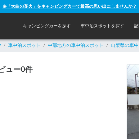
☀️「大曲の花火」をキャンピングカーで最高の思い出にしませんか？
キャンピングカーを探す
車中泊スポットを探す
記
y
/
車中泊スポット
/
中部
地方の車中泊スポット
/
山梨県の車中
ビュー0件