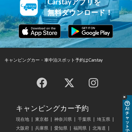
Carstayアプリを
無料ダウンロード！
キャンピングカー・車中泊スポット予約はCarstay
キャンピングカー予約
AI
チ
ャ
現在地
|
東京都
|
神奈川県
|
千葉県
|
埼玉県
|
ッ
ト
大阪府
|
兵庫県
|
愛知県
|
福岡県
|
北海道
|
で