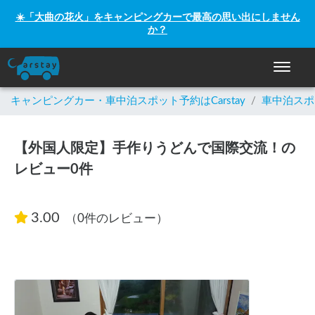
☀️「大曲の花火」をキャンピングカーで最高の思い出にしません
か？
ナビゲー
キャンピングカー・車中泊スポット予約はCarstay
/
車中泊スポ
【外国人限定】手作りうどんで国際交流！の
レビュー0件
3.00
（0件のレビュー）