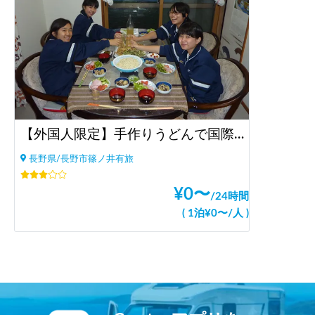
【外国人限定】手作りうどんで国際交流！
長野県/長野市篠ノ井有旅
¥
0
〜
/
24時間
(
1泊
¥
0
〜
/
人
)