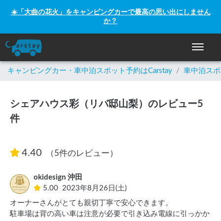
☀️「大曲の花火」をキャンピングカーで最高の思い出にしません
か？
ナビゲー
キャンピングカー・車中泊スポット予約はCarstay
/
車中泊スポ
シェアハウス彩（リバ邸山梨）のレビュー5
件
4.40
（5件のレビュー）
okidesign 沖田
5.00
2023年8月26日(土)
オーナーさんがとても親切丁寧で安心できます。

駐車場は背の高い車は注意が必要で引き込み電線に引っかか