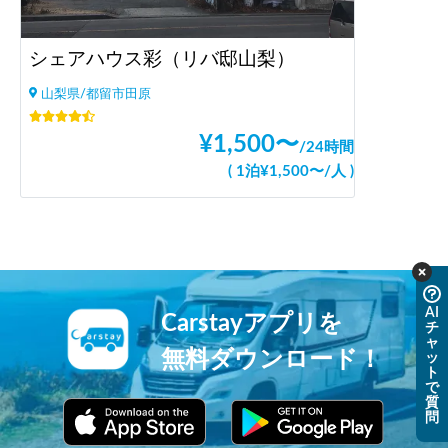
シェアハウス彩（リバ邸山梨）
山梨県/都留市田原
¥
1,500
〜
/
24時間
(
1泊
¥
1,500
〜
/
人
)
AI
Carstayアプリを
チ
ャ
無料ダウンロード！
ッ
ト
で
質
問