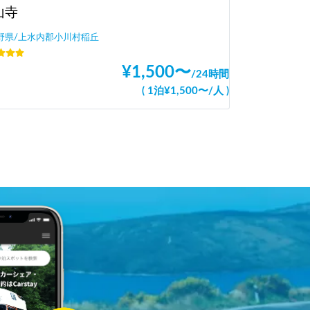
山寺
野県/上水内郡小川村稲丘
¥
1,500
〜
/
24時間
(
1泊
¥
1,500
〜
/
人
)