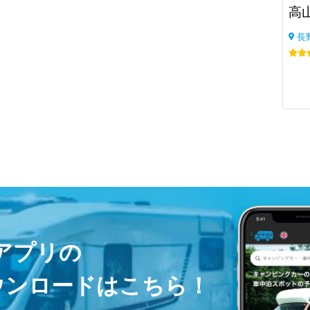
高
とても近く夜間も安心でした。

長
気持ち良い朝でした。また行きます！
ayアプリの
ウンロードはこちら！