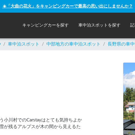
☀️「大曲の花火」をキャンピングカーで最高の思い出にしませんか？
キャンピングカーを探す
車中泊スポットを探す
記
y
/
車中泊スポット
/
中部
地方の車中泊スポット
/
長野県の車中
川村でのCarstayはとても気持ちよか
雪が残るアルプスが木の間から見えるた