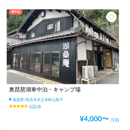
車中泊
奥琵琶湖車中泊・キャンプ場
滋賀県
/
長浜市木之本町山梨子
4.25
(
4
)
¥
4,000
〜
/1泊