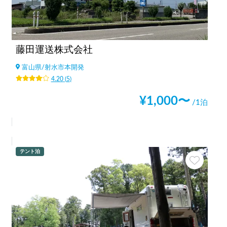
藤田運送株式会社
富山県
/
射水市本開発
4.20
(
5
)
¥
1,000
〜
/1泊
テント泊