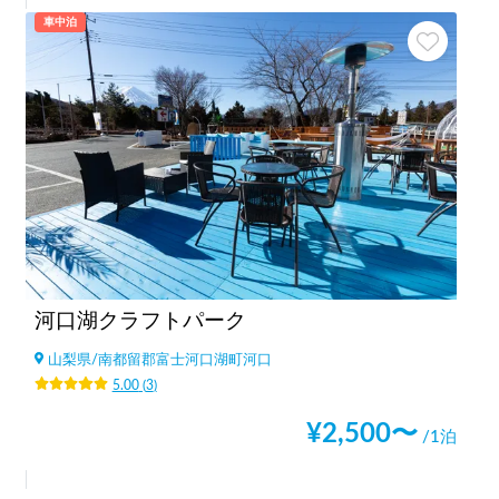
車中泊
河口湖クラフトパーク
山梨県
/
南都留郡富士河口湖町河口
5.00
(
3
)
¥
2,500
〜
/1泊