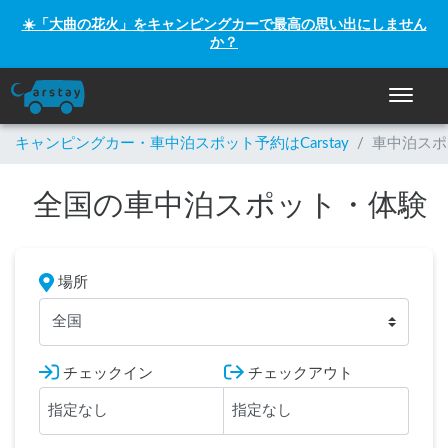
☀️「大曲の花火」をキャンピングカーで最高の思い出にしません
か？
ナビゲー
キャンピングカー・車中泊スポット予約はCarstay
/
車中泊スポ
全国の車中泊スポット・体験
場所
全国
チェックイン
チェックアウト