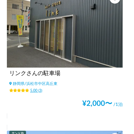
リンクさんの駐車場
静岡県
/
浜松市中区高丘東
5.00
(
3
)
¥
2,000
〜
/1泊
テント泊