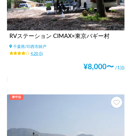
RVステーション CIMAX×東京バギー村
千葉県
/
印西市師戸
4.20
(
5
)
¥
8,000
〜
/1泊
車中泊