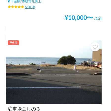
千葉県
/
香取市九美上
5.00
(
4
)
¥
10,000
〜
/1泊
車中泊
駐車場こしの３