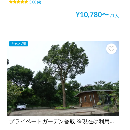
5.00
(
4
)
¥
10,780
〜
/1人
キャンプ場
プライベートガーデン香取 ※現在は利用実績のあるお客様の御予約のみとさせていただいております。