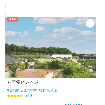
車中泊
八天堂ビレッジ
広島県
/
三原市本郷町船木（その他）
4.67
(
3
)