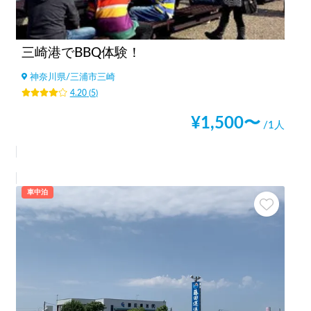
三崎港でBBQ体験！
神奈川県
/
三浦市三崎
4.20
(
5
)
¥
1,500
〜
/1人
車中泊