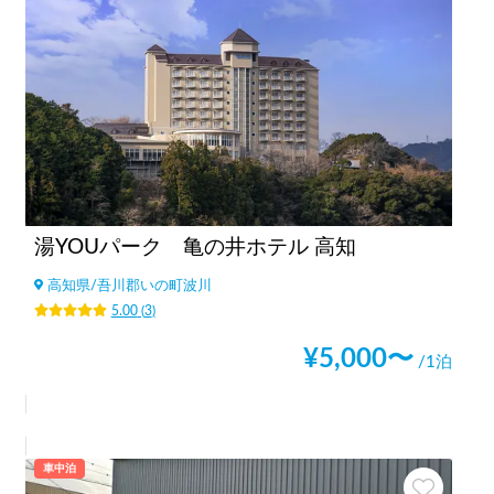
湯YOUパーク 亀の井ホテル 高知
高知県
/
吾川郡いの町波川
5.00
(
3
)
¥
5,000
〜
/1泊
車中泊