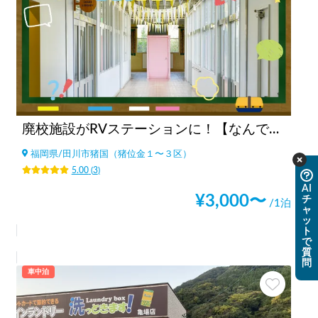
廃校施設がRVステーションに！【なんでもできる場所 いいかねPalette】
福岡県
/
田川市猪国（猪位金１〜３区）
5.00
(
3
)
AI
¥
3,000
〜
チ
/1泊
ャ
ッ
ト
で
質
問
車中泊