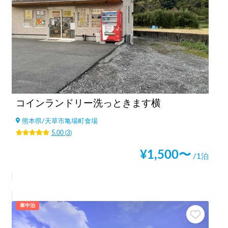
コインランドリー洗っときます横
熊本県
/
天草市亀場町食場
5.00
(
3
)
¥
1,500
〜
/1泊
車中泊