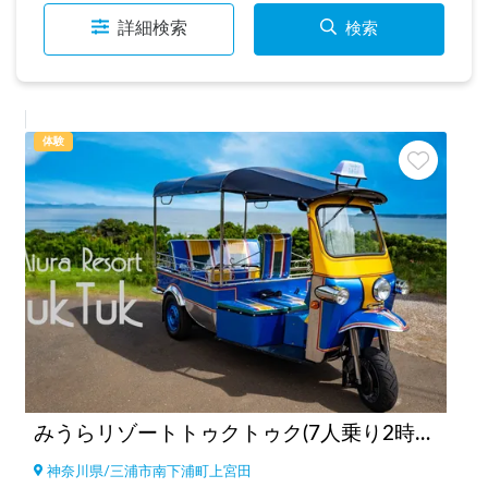
詳細検索
検索
体験
みうらリゾートトゥクトゥク(7人乗り2時間の料金です）by三浦レンタカー/Miura Resort TukTuk
神奈川県
/
三浦市南下浦町上宮田