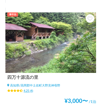
車中泊
四万十源流の里
高知県
/
高岡郡中土佐町大野見神母野
4.25
(
4
)
¥
3,000
〜
/1泊