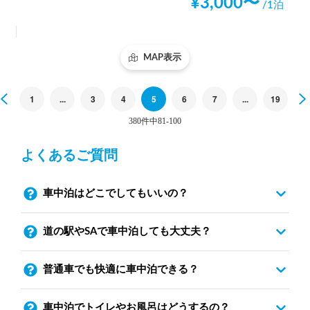
¥
3,000
〜
/1泊
MAP表示
Previous
1
...
3
4
5
6
7
...
19
380件中81-100
よくあるご質問
車中泊はどこでしてもいいの？
道の駅やSAで車中泊しても大丈夫？
普通車でも快適に車中泊できる？
車中泊でトイレやお風呂はどうするの？