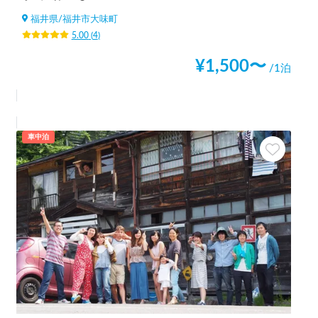
福井県
/
福井市大味町
5.00
(
4
)
¥
1,500
〜
/1泊
車中泊