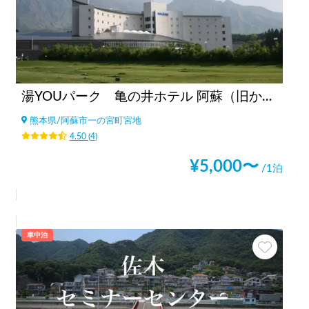
湯YOUパーク 亀の井ホテル 阿蘇（旧かんぽの宿阿蘇）（熊本県）
熊本県
/
阿蘇市一の宮町宮地
4.50
(
4
)
¥
5,000
〜
/1泊
車中泊