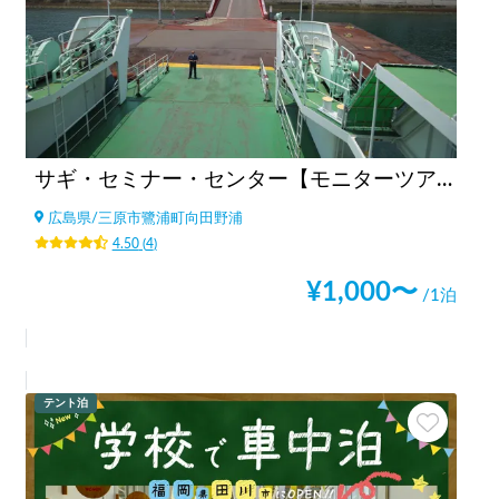
サギ・セミナー・センター【モニターツアー2021年1月終了】
広島県
/
三原市鷺浦町向田野浦
4.50
(
4
)
¥
1,000
〜
/1泊
テント泊