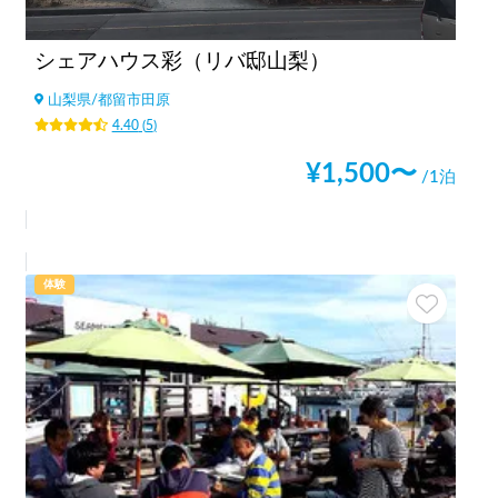
シェアハウス彩（リバ邸山梨）
山梨県
/
都留市田原
4.40
(
5
)
¥
1,500
〜
/1泊
体験