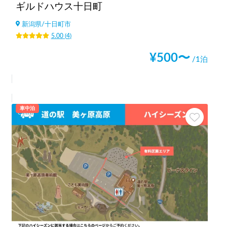
ギルドハウス十日町
新潟県
/
十日町市
5.00
(
4
)
¥
500
〜
/1泊
車中泊