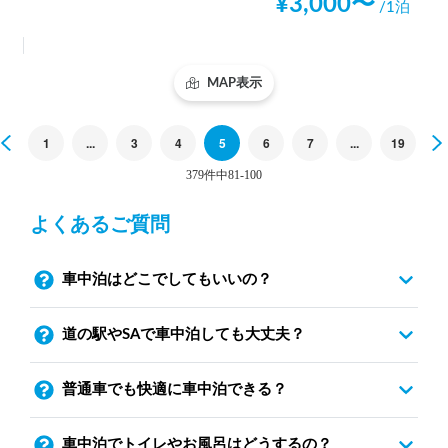
¥
3,000
〜
/1泊
MAP表示
Previous
1
...
3
4
5
6
7
...
19
379件中81-100
よくあるご質問
車中泊はどこでしてもいいの？
道の駅やSAで車中泊しても大丈夫？
普通車でも快適に車中泊できる？
車中泊でトイレやお風呂はどうするの？