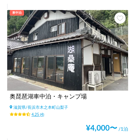
車中泊
奥琵琶湖車中泊・キャンプ場
滋賀県
/
長浜市木之本町山梨子
4.25
(
4
)
¥
4,000
〜
/1泊