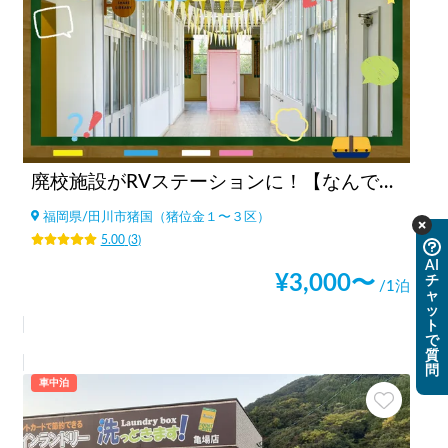
廃校施設がRVステーションに！【なんでもできる場所 いいかねPalette】
福岡県
/
田川市猪国（猪位金１〜３区）
5.00
(
3
)
AI
¥
3,000
〜
チ
/1泊
ャ
ッ
ト
で
質
問
車中泊