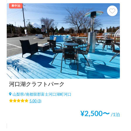
車中泊
河口湖クラフトパーク
山梨県
/
南都留郡富士河口湖町河口
5.00
(
3
)
¥
2,500
〜
/1泊