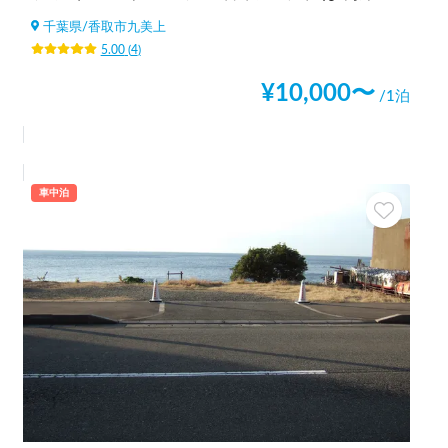
千葉県
/
香取市九美上
5.00
(
4
)
¥
10,000
〜
/1泊
車中泊