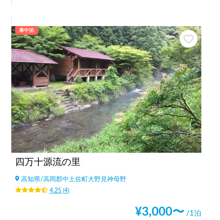
車中泊
四万十源流の里
高知県
/
高岡郡中土佐町大野見神母野
4.25
(
4
)
¥
3,000
〜
/1泊