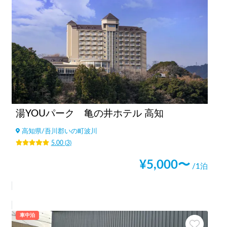
湯YOUパーク 亀の井ホテル 高知
高知県
/
吾川郡いの町波川
5.00
(
3
)
¥
5,000
〜
/1泊
車中泊