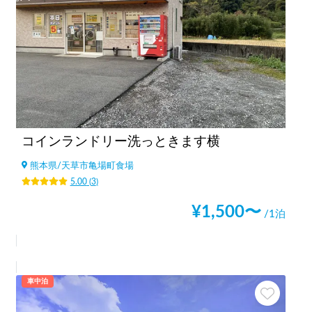
コインランドリー洗っときます横
熊本県
/
天草市亀場町食場
5.00
(
3
)
¥
1,500
〜
/1泊
車中泊