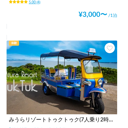
5.00
(
4
)
¥
3,000
〜
/1泊
体験
みうらリゾートトゥクトゥク(7人乗り2時間の料金です）by三浦レンタカー/Miura Resort TukTuk