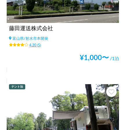
藤田運送株式会社
富山県
/
射水市本開発
4.20
(
5
)
¥
1,000
〜
/1泊
テント泊