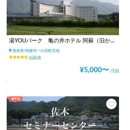
湯YOUパーク 亀の井ホテル 阿蘇（旧かんぽの宿阿蘇）（熊本県）
熊本県
/
阿蘇市一の宮町宮地
4.50
(
4
)
¥
5,000
〜
/1泊
車中泊