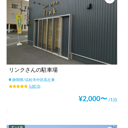
リンクさんの駐車場
静岡県
/
浜松市中区高丘東
5.00
(
3
)
¥
2,000
〜
/1泊
テント泊