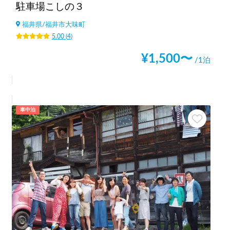
駐車場こしの３
福井県
/
福井市大味町
5.00
(
4
)
¥
1,500
〜
/1泊
車中泊