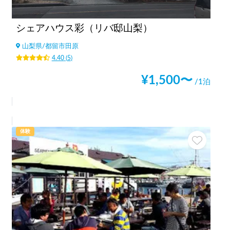
シェアハウス彩（リバ邸山梨）
山梨県
/
都留市田原
4.40
(
5
)
¥
1,500
〜
/1泊
体験