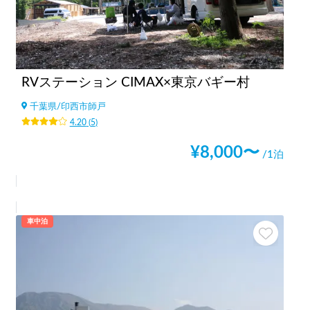
RVステーション CIMAX×東京バギー村
千葉県
/
印西市師戸
4.20
(
5
)
¥
8,000
〜
/1泊
車中泊