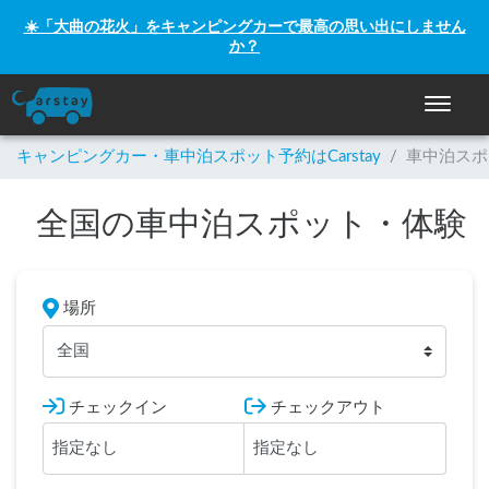
☀️「大曲の花火」をキャンピングカーで最高の思い出にしません
か？
ナビゲー
キャンピングカー・車中泊スポット予約はCarstay
/
車中泊スポ
全国の車中泊スポット・体験
場所
全国
チェックイン
チェックアウト