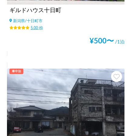
ギルドハウス十日町
新潟県
/
十日町市
5.00
(
4
)
¥
500
〜
/1泊
車中泊