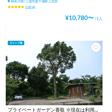
神奈川県
/
三浦市南下浦町上宮田
5.00
(
4
)
¥
10,780
〜
/1人
キャンプ場
プライベートガーデン香取 ※現在は利用実績のあるお客様の御予約のみとさせていただいております。