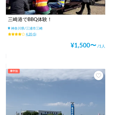
三崎港でBBQ体験！
神奈川県
/
三浦市三崎
4.20
(
5
)
¥
1,500
〜
/1人
車中泊