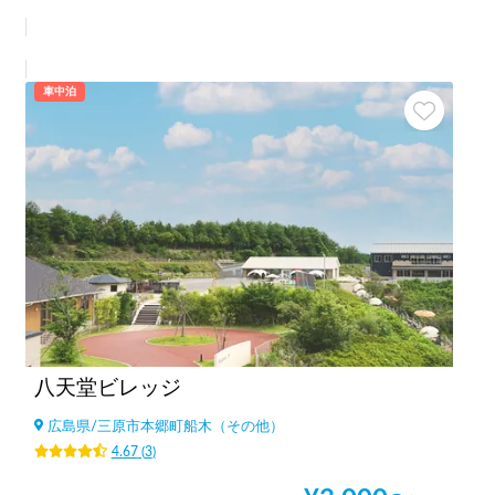
車中泊
八天堂ビレッジ
広島県
/
三原市本郷町船木（その他）
4.67
(
3
)