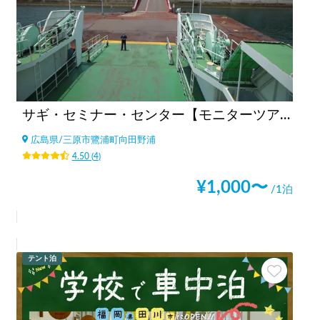
サギ・セミナー・センター【モニターツアー2021年1月終了】
広島県
/
三原市鷺浦町向田野浦
4.50
(
4
)
¥
1,000
〜
/1泊
テント泊