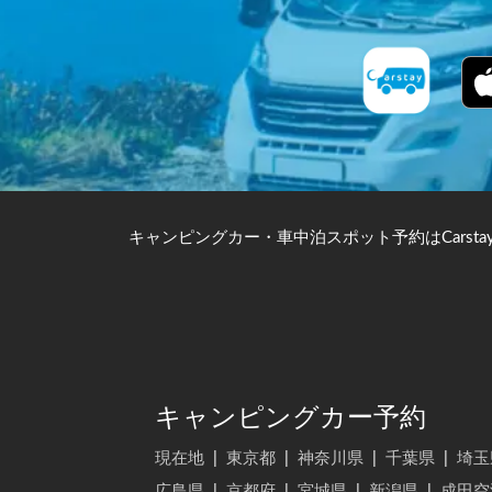
キャンピングカー・車中泊スポット予約はCarsta
キャンピングカー予約
現在地
|
東京都
|
神奈川県
|
千葉県
|
埼玉
広島県
|
京都府
|
宮城県
|
新潟県
|
成田空