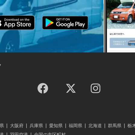
y
県
|
大阪府
|
兵庫県
|
愛知県
|
福岡県
|
北海道
|
群馬県
|
栃
港
|
羽田空港
|
全国の市区町村