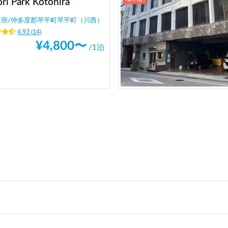
ri Park Kotohira
川県
/
仲多度郡琴平町琴平町（川西）
4.93
(
14
)
¥
4,800
〜
/1泊