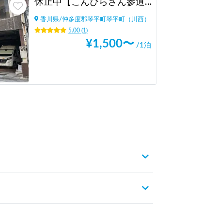
休止中【こんぴらさん参道から歩いてすぐ/屋根あり/AC電源あり/Wi-Fiあり/トイレ併設】Sando Sand. Stand
香川県
/
仲多度郡琴平町琴平町（川西）
5.00
(
1
)
¥
1,500
〜
/1泊