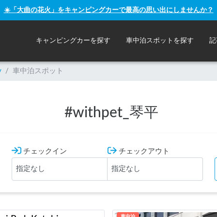
☀️「大曲の花火」をキャンピングカーで最高の思い出にしませんか？
キャンピングカーを探す
車中泊スポットを探す
記
y
/
車中泊スポット
#
withpet_琴平
チェックイン
チェックアウト
車中泊