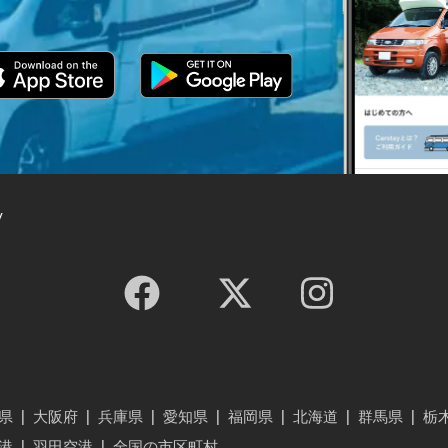
y
県
|
大阪府
|
兵庫県
|
愛知県
|
福岡県
|
北海道
|
群馬県
|
栃
港
|
羽田空港
|
全国の市区町村