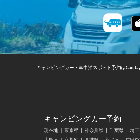
キャンピングカー・車中泊スポット予約はCarsta
キャンピングカー予約
現在地
|
東京都
|
神奈川県
|
千葉県
|
埼玉
広島県
|
京都府
|
宮城県
|
新潟県
|
成田空