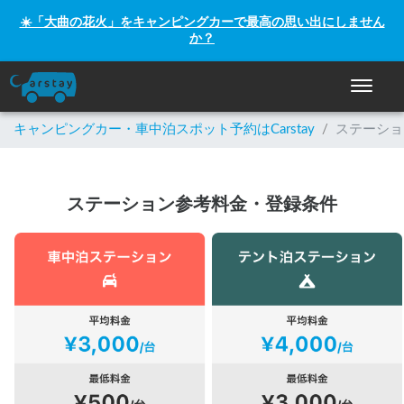
☀️「大曲の花火」をキャンピングカーで最高の思い出にしません
か？
ナビゲー
キャンピングカー・車中泊スポット予約はCarstay
/
ステーショ
ステーション参考料金・登録条件