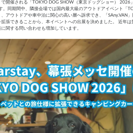
開催される「TOKYO DOG SHOW（東京ドッグショー） 20
す。同期間中、隣接会場では国内最大級のアウトドアイベント「TOKYO 
、アウトドアや車中泊に関心の高い層へ訴求でき、「SAny.VAN
を拡張できることから、本イベントへの出展を決めました。 近年は
策に関する問い合わせも増加しています。