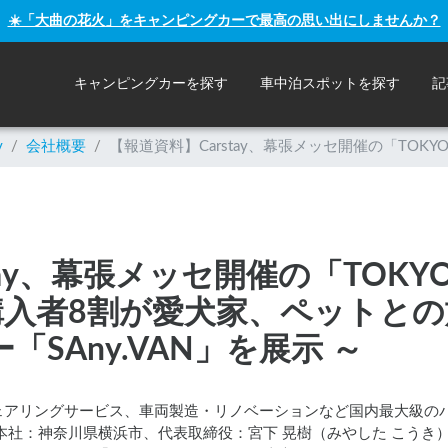
☀️「大曲の花火」をキャンピングカーで最高の思い出にしませんか？
キャンピングカーを探す
車中泊スポットを探す
記
y
/
会社概要
/
【報道資料】Carstay、幕張メッセ開催の「TOKY
ay、幕張メッセ開催の「TOKYO 
～ 購入者8割が愛犬家、ペットと
SAny.VAN」を展示 ～
ェアリングサービス、車両製造・リノベーションなど国内最大級の
社（本社：神奈川県横浜市、代表取締役：宮下 晃樹（みやした こうき