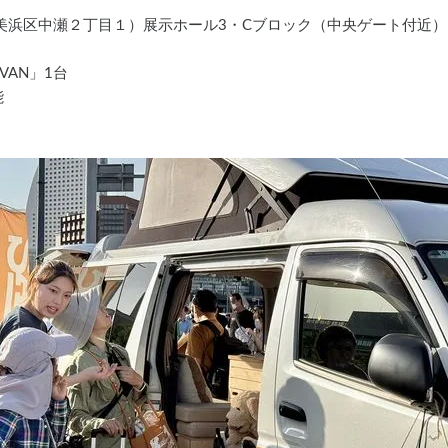
美浜区中瀬２丁目１）展示ホール3・Cブロック（中央ゲート付近）
.VAN」1台
能