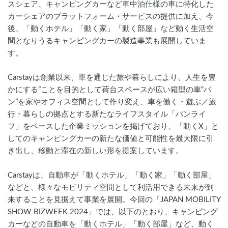
スシェア、キャンピングカーなど車中泊仕様の車に特化した
カーシェアのプラットフォーム・サービスの提供に加え、今
後、「動くホテル」「動く家」「動く部屋」など動く生活空
間となりうるキャンピングカーの製造事業も展開していま
す。
Carstayは創業以来、車を通じた旅や暮らしにより、人生を豊
かにする”ことを目的として荷台スペースが広い箱型の車“バ
ン”を家やオフィス空間として作り変え、車を働く・遊ぶ／旅
行・暮らしの拠点とする新たなライフスタイル「バンライ
フ」をベースした企業ミッションを掲げており、「動くX」と
してのキャンピングカーの新たな価値と可能性を最大限に引
き出し、移動と滞在の新しい形を提案しています。
Carstayは、自動車が「動くホテル」「動く家」「動く部屋」
などと、様々なモビリティ空間として利活用できる未来が到
来することを見据えて事業を展開。今回の「JAPAN MOBILITY 
SHOW BIZWEEK 2024」では、以下のとおり、キャンピング
カーなどの自動車を「動くホテル」「動く部屋」など、動く