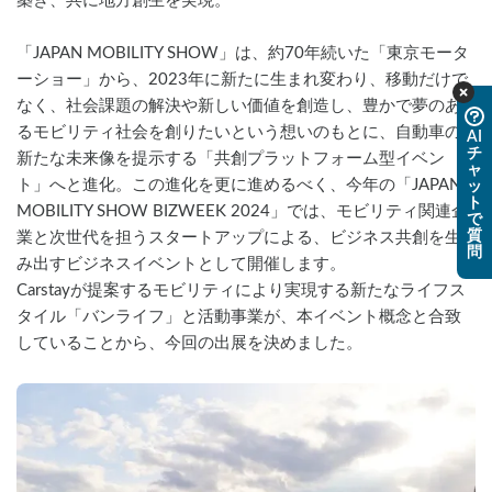
築き、共に地方創生を実現。
「JAPAN MOBILITY SHOW」は、約70年続いた「東京モータ
ーショー」から、2023年に新たに生まれ変わり、移動だけで
なく、社会課題の解決や新しい価値を創造し、豊かで夢のあ
るモビリティ社会を創りたいという想いのもとに、自動車の
AI
チ
新たな未来像を提示する「共創プラットフォーム型イベン
ャ
ト」へと進化。この進化を更に進めるべく、今年の「JAPAN 
ッ
ト
MOBILITY SHOW BIZWEEK 2024」では、モビリティ関連企
で
質
業と次世代を担うスタートアップによる、ビジネス共創を生
問
み出すビジネスイベントとして開催します。
Carstayが提案するモビリティにより実現する新たなライフス
タイル「バンライフ」と活動事業が、本イベント概念と合致
していることから、今回の出展を決めました。