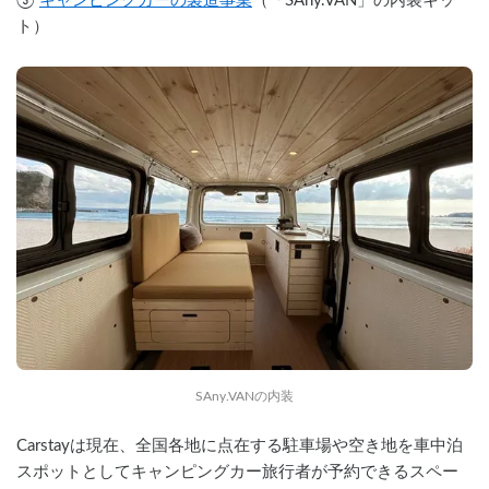
③ 
キャンピングカーの製造事業
（「SAny.VAN」の内装キッ
ト）
SAny.VANの内装
Carstayは現在、全国各地に点在する駐車場や空き地を車中泊
スポットとしてキャンピングカー旅行者が予約できるスペー