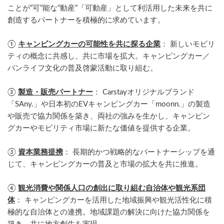
ことが“可”能な“動産”「可動産」として利活用した未来を共に
創造するパートナーを積極的に求めています。
① 
キャンピングカーの可能性を共に探る企業
： 新しいモビリ
ティの概念に共感し、共に市場を拡大。キャンピングカー／
バンライフ文化の普及啓蒙活動に取り組む。
② 
製造・販売パートナー
： Carstayオリジナルブランド
「SAny.」や日本初のEVキャンピングカー「moonn.」の製造
や販売で協力関係を築き、両社の強みを生かし、キャンピン
グカーやモビリティ市場に新たな価値を提供する企業。
③ 
資本業務提携
： 長期的かつ戦略的なパートナーシップを通
じて、キャンピングカーの普及と市場の拡大を共に推進。
④ 
観光消費や関係人口の創出に取り組む自治体や観光系団
体
： キャンピングカーを活用した地域振興や観光活性化に積
極的な自治体との連携。地域課題の解決に向けた協力関係を