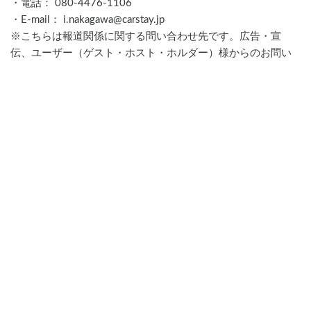
・電話： 080-4476-1106
・E-mail： i.nakagawa@carstay.jp
※こちらは報道関係に関する問い合わせ先です。広告・宣
伝、ユーザー（ゲスト・ホスト・ホルダー）様からのお問い
合わせは、お手数ではございますが、以下からお願いいたし
ます。
https://carstay.jp/
ja
/contact/
ニュース一覧へ戻る
Carstayアプリを
無料ダウンロード！