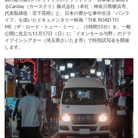
るCarstay（カーステイ）株式会社（本社：神奈川県横浜市、
代表取締役：宮下晃樹）と、日本の豊かな車中生活「バンラ
イフ」を描いたドキュメンタリー映画「THE ROAD TO
ME（ザ・ロード・トュー・ミー）」（1時間15分）を、一般
公開に先立ち11月17日（日）に「イオンモール与野」のドラ
イブインシアター（埼玉県さいたま市）で特別試写会を開催
します。