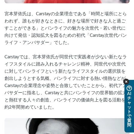
宮本芽依氏は、Carstayの企業理念である「時間と場所にとら
われず、誰もが好きなときに、好きな場所で好きな人と過ご
すことができる」とバンライフの魅力を次世代・若い世代に
向けて発信・認知拡大を図るための初代「Carstay次世代バン
ライフ・アンバサダー」でした。
Carstayでは、宮本芽依氏が同世代で実践者が少ない新たなラ
イフスタイルに踏み入れるチャレンジ精神、同世代や次世代
に対してバンライフという新たなライフスタイルの選択肢を
創出しようとする気概、バンライフに対する熱い情熱などが
Carstayの企業理念や姿勢と合致していたことから、初代アン
バサダーに指名し、Carstayと共にバンライフの世界観の拡大
AI
チ
と熱狂する人々の創造、バンライフの価値向上を図る活動を
ャ
約2年間努めていました。
ッ
ト
で
質
問