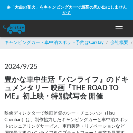
☀️「大曲の花火」をキャンピングカーで最高の思い出にしません
か？
ナビゲー
キャンピングカー・車中泊スポット予約はCarstay
/
会社概要
/
2024/9/25
豊かな車中生活『バンライフ』のドキ
ュメンタリー 映画『THE ROAD TO
ME』初上映・特別試写会 開催
映像ディレクターで映画監督のシー・チェンハン（Hsu
Chenhan）は、制作協力したキャンピングカーと車中泊スポッ
トのシェアリングサービス、車両製造・リノベーションなど
国内最大級のバンライフ※のプラットフォーム事業を展開す