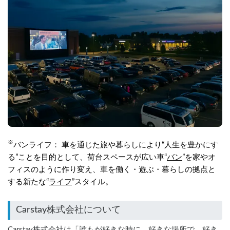
※
バンライフ： 車を通じた旅や暮らしにより“人生を豊かにす
る”ことを目的として、荷台スペースが広い車“
バン
”を家やオ
フィスのように作り変え、車を働く・遊ぶ・暮らしの拠点と
する新たな“
ライフ
”スタイル。
Carstay株式会社について
Carstay株式会社は「誰もが好きな時に、好きな場所で、好き