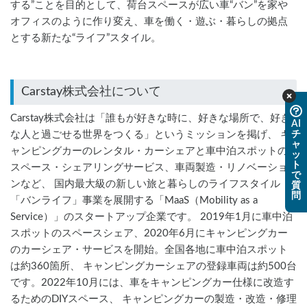
する”ことを目的として、荷台スペースが広い車“バン”を家や
オフィスのように作り変え、車を働く・遊ぶ・暮らしの拠点
とする新たな“ライフ”スタイル。
Carstay株式会社について
Carstay株式会社は「誰もが好きな時に、好きな場所で、好き
AI
チ
な人と過ごせる世界をつくる」というミッションを掲げ、 キ
ャ
ャンピングカーのレンタル・カーシェアと車中泊スポットの
ッ
ト
スペース・シェアリングサービス、車両製造・リノベーショ
で
ンなど、 国内最大級の新しい旅と暮らしのライフスタイル
質
問
「バンライフ」事業を展開する「MaaS（Mobility as a
Service）」のスタートアップ企業です。 2019年1月に車中泊
スポットのスペースシェア、2020年6月にキャンピングカー
のカーシェア・サービスを開始。全国各地に車中泊スポット
は約360箇所、 キャンピングカーシェアの登録車両は約500台
です。2022年10月には、車をキャンピングカー仕様に改造す
るためのDIYスペース、 キャンピングカーの製造・改造・修理