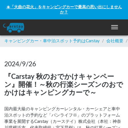
☀️「大曲の花火」をキャンピングカーで最高の思い出にしません
か？
ナビゲー
キャンピングカー・車中泊スポット予約はCarstay
/
会社概要
/
2024/9/26
『Carstay 秋のおでかけキャンペー
ン』開催！～秋の行楽シーズンのおで
かけはキャンピングカーで～
国内最大級のキャンピングカーレンタル・カーシェアと車中
泊スポットの予約など「バンライフ※」のプラットフォーム
事業を展開するCarstay（カーステイ）株式会社（本社：神奈
川県横浜市、代表取締役：宮下晃樹）は、秋の紅葉シーズン