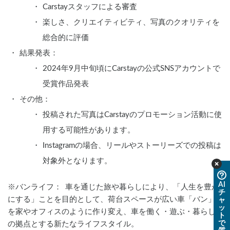
Carstayスタッフによる審査
楽しさ、クリエイティビティ、写真のクオリティを
総合的に評価
結果発表：
2024年9月中旬頃にCarstayの公式SNSアカウントで
受賞作品発表
その他：
投稿された写真はCarstayのプロモーション活動に使
用する可能性があります。
Instagramの場合、リールやストーリーズでの投稿は
対象外となります。
AI
※バンライフ：	車を通じた旅や暮らしにより、「人生を豊か
チ
にする」ことを目的として、荷台スペースが広い車「バン」
ャ
ッ
を家やオフィスのように作り変え、車を働く・遊ぶ・暮らし
ト
で
の拠点とする新たなライフスタイル。