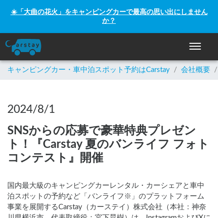
☀️「大曲の花火」をキャンピングカーで最高の思い出にしません
か？
ナビゲー
キャンピングカー・車中泊スポット予約はCarstay
/
会社概要
/
2024/8/1
SNSからの応募で豪華特典プレゼン
ト！『Carstay 夏のバンライフ フォト
コンテスト』開催
国内最大級のキャンピングカーレンタル・カーシェアと車中
泊スポットの予約など「バンライフ※」のプラットフォーム
事業を展開するCarstay（カーステイ）株式会社（本社：神奈
川県横浜市、代表取締役：宮下晃樹）は、InstagramおよびXに