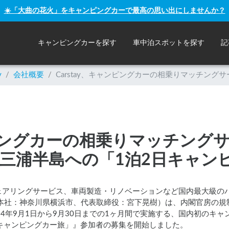
☀️「大曲の花火」をキャンピングカーで最高の思い出にしませんか？
キャンピングカーを探す
車中泊スポットを探す
記
y
/
会社概要
/
Carstay、キャンピングカーの相乗りマッチング
ャンピングカーの相乗りマッチング
〜 三浦半島への「1泊2日キャ
ェアリングサービス、車両製造・リノベーションなど国内最大級の
会社（本社：神奈川県横浜市、代表取締役：宮下晃樹）は、内閣官房の
24年9月1日から9月30日までの1ヶ月間で実施する、国内初のキ
キャンピングカー旅」』参加者の募集を開始しました。