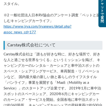
チ
ャ
スタイル。
ッ
ト
で
※2 一般社団法人日本RV協会のアンケート調査「ペットと楽
質
しむキャンピングカーライフ」
問
https://www.jrva.com/jrvanews/detail.php?
assoc_news_cd=177
Carstay株式会社について
Carstay株式会社は「誰もが好きな時に、好きな場所で、好き
な人と過ごせる世界をつくる」というミッションを掲げ、 キ
ャンピングカーのレンタル・カーシェアと車中泊スポットの
スペース・シェアリングサービス、車両製造・リノベーショ
ンなど、 国内最大級の新しい旅と暮らしのライフスタイル
「バンライフ」事業を展開する「MaaS（Mobility as a
Service）」のスタートアップ企業です。 2019年1月に車中泊
スポットのスペースシェア、2020年6月にキャンピングカー
のカーシェア・サービスを開始。全国各地に車中泊スポット
は約360箇所、 キャンピングカーシェアの登録車両は約500台