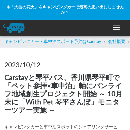
☀️「大曲の花火」をキャンピングカーで最高の思い出にしません
か？
ナビゲー
キャンピングカー・車中泊スポット予約はCarstay
/
会社概要
/
2023/10/12
Carstayと琴平バス、香川県琴平町で
「ペット参拝×車中泊」軸にバンライ
フ地域創生プロジェクト開始 ～ 10月
末に「With Pet 琴平さんぽ」モニタ
ーツアー実施 ～
キャンピングカーと車中泊スポットのシェアリングサービ