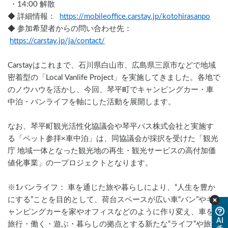
 ・14:00 解散
◆ 詳細情報：  
https://mobileoffice.carstay.jp/kotohirasanpo
◆ 参加希望者からの問い合わせ先： 
https://carstay.jp/ja/contact/
Carstayはこれまで、石川県白山市、広島県三原市などで地域
密着型の「Local Vanlife Project」を実施してきました。各地で
のノウハウを活かし、今回、琴平町でキャンピングカー・車
中泊・バンライフを軸にした活動を展開します。
なお、琴平町観光活性化協議会や琴平バス株式会社と実施す
る「ペット参拝×車中泊」は、同協議会が採択を受けた「観光
庁 地域一体となった観光地の再生・観光サービスの高付加価
値化事業」の一プロジェクトとなります。
※1バンライフ： 車を通じた旅や暮らしにより、“人生を豊か
にする”ことを目的として、荷台スペースが広い車“バン”やキ
ャンピングカーを家やオフィスなどのように作り変え、車を
AI
旅行・働く・遊ぶ・暮らしの拠点とする新たな“ライフ”や旅行