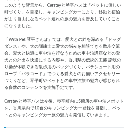
このような背景から、Carstayと琴平バスは「ペットに優しい
町づくり」を目指し、キャンピングカーにより、移動と宿泊
がより自由になるペット連れの旅の魅力を普及していくこと
になりました。
「With Pet 琴平さんぽ」では、愛犬との絆を深める「ドッグ
ダンス」や、犬の訓練士に愛犬の悩みを相談できる散歩交流
会、愛犬と快適に車中泊を行なうための車中泊講座などの愛
犬との外出を快適にする内容や、香川県の伝統的工芸 讃岐の
り染が体験できる散歩用のバッグづくり、パラシュート用の
ロープ「パラコード」でつくる愛犬とのお揃いアクセサリー
づくりなど、琴平町やペットとの車中泊旅の魅力が感じられ
る多数のコンテンツを実施予定です。
Carstayと琴平バスは今後、琴平町内に5箇所の車中泊スポット
を、香川県内で10台のキャンピングカー登録を目指し、ペッ
トとのキャンピングカー旅の魅力を発信していきます。