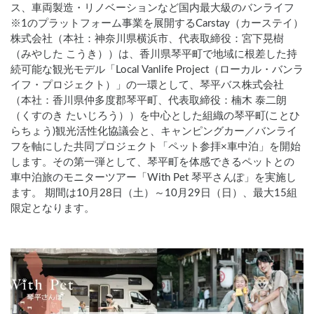
ス、車両製造・リノベーションなど国内最大級のバンライフ
※1のプラットフォーム事業を展開するCarstay（カーステイ）
株式会社（本社：神奈川県横浜市、代表取締役：宮下晃樹
（みやした こうき））は、香川県琴平町で地域に根差した持
続可能な観光モデル「Local Vanlife Project（ローカル・バンラ
イフ・プロジェクト）」の一環として、琴平バス株式会社
（本社：香川県仲多度郡琴平町、代表取締役：楠木 泰二朗
（くすのき たいじろう））を中心とした組織の琴平町(ことひ
らちょう)観光活性化協議会と、キャンピングカー／バンライ
フを軸にした共同プロジェクト「ペット参拝×車中泊」を開始
します。その第一弾として、琴平町を体感できるペットとの
車中泊旅のモニターツアー「With Pet 琴平さんぽ」を実施し
ます。 期間は10月28日（土）～10月29日（日）、最大15組
限定となります。