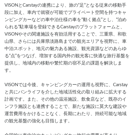
VISONとCarstayの連携により、旅の“足”となる従来の移動手
段に加え、車内で就寝が可能でプライベート空間を持つキャ
ンピングカーなどの車中泊仕様の車を“動く拠点”とし、“泊め
られる”駐車場を登録できるCarstayのプラットフォームと、
VISONやその関連施設を有効活用することで、三重県、和歌
山県、さらには兵庫県淡路島までの観光エリアを視野に、車
中泊スポット、地元の魅力ある施設、観光資源などのあらゆ
る“点”をつなげ、増加する国内外の観光客に快適な旅行基盤を
提供し、地域内の移動や繁忙期の宿不足の課題を解決しま
す。
VISONでは今後、キャンピングカーの運用も視野に、Carstay
と共にバンライフを介した地域活性化の取り組みに拡大する
計画です。また、その他の温浴施設、飲食店など、既存のイ
ンフラ施設とも連携することで、新たな施設に莫大な建設や
運営費用をかけることなく、長期にわたり、持続可能な地域
の観光基盤の強化も目指します。