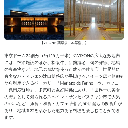
【VISONの薬草湯「本草湯」】
東京ドーム24個分（約119万平米）のVISONの広大な敷地内
には、宿泊施設のほか、松阪牛、伊勢海老、旬の鮮魚、地域
の農産物など、地元の食材を使った数々の飲食店、世界的に
有名なパティシエの辻口博啓氏が手掛けるスイーツ店と朝8時
から利用できるベーカリー「Mariage de Farine」や、カフェ
「猿田彦珈琲」、多気町と友好関係にあり、「世界一の美食
の街」として知られるスペイン・サンセバスチャン市で人気
のバルなど、洋食・和食・カフェ 合計約50店舗もの飲食店が
あり、地域食材を活かした魅力ある料理を楽しむことができ
ます。