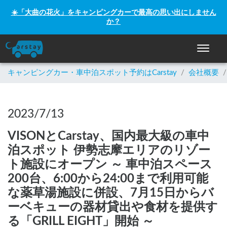
☀️「大曲の花火」をキャンピングカーで最高の思い出にしません
か？
ナビゲー
キャンピングカー・車中泊スポット予約はCarstay
/
会社概要
/
2023/7/13
VISONとCarstay、国内最大級の車中
泊スポット 伊勢志摩エリアのリゾー
ト施設にオープン ～ 車中泊スペース
200台、6:00から24:00まで利用可能
な薬草湯施設に併設、7月15日からバ
ーベキューの器材貸出や食材を提供す
る「GRILL EIGHT」開始 ～