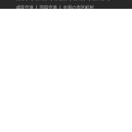
成田空港
|
羽田空港
|
全国の市区町村
Carstayとは？ご利用ガイド
共同使用契約とは
初めて運転される方へ
VAN SHELTER（COVID-19に対する取り組み）
キャンピングカーをシェアする
ホルダー一覧
車中泊スポット・体験予約
現在地
|
東京都
|
神奈川県
|
千葉県
|
埼玉県
|
大阪府
|
兵庫県
|
愛知県
|
福岡県
|
北海道
|
群馬県
|
栃木県
|
茨城県
|
山梨県
|
静岡県
|
長野県
|
広島県
|
京都府
|
宮城県
|
新潟県
|
成田空港
|
羽田空港
車中泊・キャンプマナー
駐車場・アクティビティを登録する