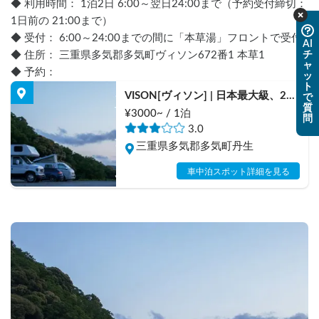
◆ 利用時間： 1泊2日 6:00～翌日24:00まで（予約受付締切：
1日前の 21:00まで）
◆ 受付： 6:00～24:00までの間に「本草湯」フロントで受付
AI
◆ 住所： 三重県多気郡多気町ヴィソン672番1 本草1
チ
ャ
◆ 予約：
ッ
ト
VISON[ヴィソン] | 日本最大級、200
で
質
台の車中泊スポット/高速降りて3
¥3000~ / 1泊
問
分/薬草湯/産直市場/スウィーツ/有
3.0
名店多数/ペット大歓迎/伊勢神宮20
三重県多気郡多気町丹生
分/大阪より約2h/名古屋より約1.5h
車中泊スポット詳細を見る