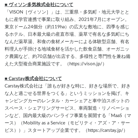
■ ヴィソン多気株式会社について
「VISON［ヴィソン］」は、三重県・多気町・地元大学とと
もに産学官連携で事業に取り組み、2021年7月にオープン。
東京ドーム24個分（約119ha）の広大な敷地に、四季を感じ
るホテル、日本最大級の産直市場、薬草で有名な多気町にち
なんだ薬草湯、和食の食材メーカーによる体験型店舗、有名
料理人が手掛ける地域食材を活かした飲食店舗、オーガニッ
ク農園など、約70店舗が出店する、多様性と専門性を兼ね備
えた大型複合商業施設です。（https://vison.jp/）
■ Carstay株式会社について
Carstay株式会社は「誰もが好きな時に、好きな場所で、好き
な人と過ごせる世界をつくる」というミッションを掲げ、キ
ャンピングカーのレンタル・カーシェアと車中泊スポットの
スペース・シェアリングサービス、車両製造・リノベーショ
ンなど、国内最大級のバンライフ事業を展開する「MaaS（マ
ース）（Mobility as a Service（モビリティ・アズ・ア・サー
ビス））」スタートアップ企業です。（https://carstay.jp/）