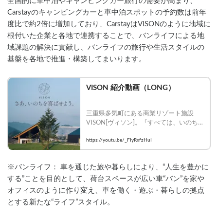
全国的に車中泊やキャンピングカー旅行の需要が高まり、
Carstayのキャンピングカーと車中泊スポットの予約数は前年
度比で約2倍に増加しており、CarstayはVISONのように地域に
根付いた企業と各地で連携することで、バンライフによる地
域課題の解決に貢献し、バンライフの旅行や生活スタイルの
基盤を各地で推進・構築してまいります。
VISON 紹介動画（LONG）
三重県多気町にある商業リゾート施設
VISON[ヴィソン]。『すべては、いのち
を喜ばせるために』豊かな自然、こだわ
りの食やアートに触れる、ここでしか体
https://youtu.be/_FIyRxfzHuI
験できない特別な滞在をお楽しみくださ
い。
※バンライフ： 車を通じた旅や暮らしにより、“人生を豊かに
する”ことを目的として、荷台スペースが広い車“バン”を家や
オフィスのように作り変え、車を働く・遊ぶ・暮らしの拠点
とする新たな“ライフ”スタイル。