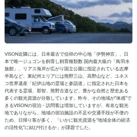
VISON近隣には、日本最古で信仰の中心地「伊勢神宮」、日
本で唯一ジュゴンを飼育し飼育種類数 国内最大級の「鳥羽水
族館」、リアス海岸が広がり国立公園に指定されている志摩
半島など、東紀州エリアには熊野三山、高野山など、ユネス
コ世界遺産「紀伊山地の霊場と参詣道」に指定された日本を
代表する霊場、那智、熊野古道など、豊かな自然と歴史ある
多くの観光資源が分散しています。昨今、その地域が“体感”で
きるVISONの宿泊・訪問客は増加していますが、有名な観光
地でありながら、地域の宿泊施設の不足や交通手段が不便の
ため、日帰り客が多く、「いかに観光資源を“地域全体の経済
の活性化”に結び付けるか」が課題でした。