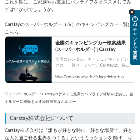
これを期に、ご家族やお友達にバンライフをオススメしてみ
てはいかがでしょうか。
Carstayのスーパーホルダー（※）のキャンピングカー一覧は
AI
チ
こちら。
ャ
ッ
全国のキャンピングカー検索結果
ト
で
(スーパーホルダー) | Carstay
質
問
全国のレンタル・カーシェアキャンピン
グカー一覧ページです。Carstayは、快適
に車中泊・キャンプをして車旅を楽しみ
たいゲストと、キャンピングカーを提供
https://carstay.jp/ja/car-list/?isSuperHolder=true
したいホストをつなぐシェアリングサー
ビスです。
※スーパーホルダー：Carstayのゲストに最高のバンライフ体験を提供し、全
ホルダーに模範を示す経験豊富なホルダー
Carstay株式会社について
Carstay株式会社は「誰もが好きな時に、好きな場所で、好き
な人と過ごせる世界をつくる」というミッションを掲げ、 キ