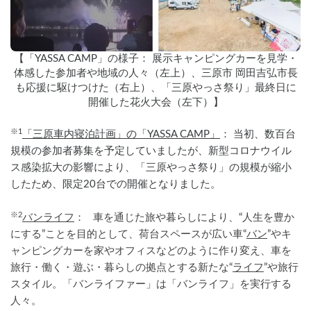
【「YASSA CAMP」の様子： 展示キャンピングカーを見学・
体感した参加者や地域の人々（左上）、三原市 岡田吉弘市長
も応援に駆けつけた（右上）、「三原やっさ祭り」最終日に
開催した花火大会（左下）】
※1
「三原車内寝泊計画」の「YASSA CAMP」
： 当初、数百台
規模の参加者募集を予定していましたが、新型コロナウイル
ス感染拡大の影響により、「三原やっさ祭り」の規模が縮小
したため、限定20台での開催となりました。
※2
バンライフ
：   車を通じた旅や暮らしにより、“人生を豊か
にする”ことを目的として、荷台スペースが広い車“
バン
”やキ
ャンピングカーを家やオフィスなどのように作り変え、車を
旅行・働く・遊ぶ・暮らしの拠点とする新たな“
ライフ
”や旅行
スタイル。「バンライファー」は「バンライフ」を実行する
人々。