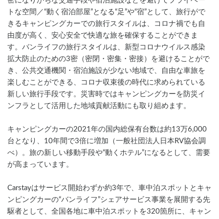
密になりがちな交通手段や宿泊施設などを避けてプライベー
トな空間／“動く宿泊部屋”となる“足”や“宿”として、旅行がで
きるキャンピングカーでの旅行スタイルは、コロナ禍でも自
由度が高く、安心安全で快適な旅を確保することができま
す。バンライフの旅行スタイルは、新型コロナウイルス感染
拡大防止のための3密（密閉・密集・密接）を避けることがで
き、公共交通機関・宿泊施設が少ない地域で、自由な車旅を
楽しむことができる、コロナ収束後の時代に求められている
新しい旅行手段です。災害時ではキャンピングカーを防災イ
ンフラとして活用した地域貢献活動にも取り組めます。
キャンピングカーの2021年の国内総保有台数は約13万6,000
台となり、10年間で3倍に増加（一般社団法人日本RV協会調
べ）。旅の新しい移動手段や“動くホテル”になるとして、需要
が高まっています。
Carstayはサービス開始わずか約3年で、車中泊スポットとキャ
ンピングカーの“バンライフ”シェアサービス事業を展開する先
駆者として、全国各地に車中泊スポットを320箇所に、キャン