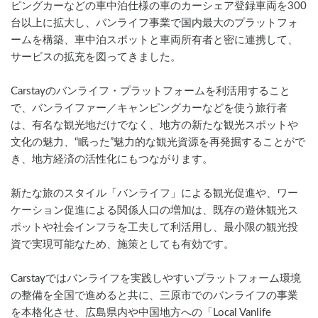
ピングカーなどの車中泊仕様の車のカーシェア登録車両を300
台以上に拡大し、バンライフ事業で国内最大のプラットフォ
ームを構築、車中泊スポットと車両所有者と密に連携して、
サービスの拡充を図ってきました。
Carstayのバンライフ・プラットフォームを利活用すること
で、バンライファー／キャンピングカーなどを使う旅行者
は、有名な観光地だけでなく、地方の新たな観光スポットや
文化の魅力、“眠った”魅力的な観光資源を再発掘することがで
き、地方経済の活性化にもつながります。
新たな旅のスタイル「バンライフ」による観光促進や、ワー
ケーション促進による関係人口の増加は、既存の遊休観光ス
ポットや社会インフラを工夫して利活用し、最小限の観光投
資で実現可能なため、施策としても有効です。
Carstayではバンライフを実践しやすいプラットフォーム環境
の整備を全国で進めると共に、三原市でのバンライフの事業
を本格化させ、広島県内や中国地方への「Local Vanlife 