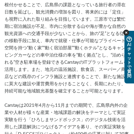
根付かせることで、広島県の課題となっている旅行者の滞在
日数を延ばし、観光消費の増加を図り、将来的には「定住」
も視野に入れた取り組みを目指しています。三原市では繁忙
期に宿泊施設が不足、市内に分散する山や海が豊かな自然の
観光資源への交通手段が少ないことから、旅の“足”となる従来
の移動手段に加え、車内で就寝・仕事が可能なプライベート
AI
空間を持つ“動く家”“動く宿泊部屋”“動くホテル”となるキャン
チ
ャ
ピングカーなどの車中泊仕様の車を“動く拠点”とし、“泊めら
ッ
れる”空き駐車場を登録できるCarstayのITプラットフォームを
ト
で
活用します。また、地元の温浴施設、飲食店、スーパー／商
質
問
店などの既存のインフラ施設と連携することで、新たな施設
に莫大な建設や運営費用をかけることなく、長期にわたり、
持続可能な地域観光基盤を確立することが可能となります。
Carstayは2021年4月から11月までの期間で、広島県内外の企
業や人材が様々な産業・地域課題の解決をテーマとして実証
実験を行う「ひろしまサンドボックス」のデジタル技術を活
用した課題解決につなげるアイデアを募り、その実証実験を