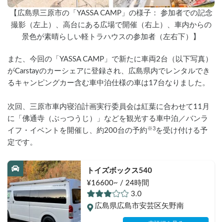
【広島県三原市の「YASSA CAMP」の様子： 参加者での記念
撮影（左上）、高台にある広場で開催（右上）、車内からの
景色が素晴らしい軽トラハウスの参加者（左右下）】
また、今回の「YASSA CAMP」で新たに車両2台（以下写真）
がCarstayのカーシェアに登録され、広島県内でレンタルでき
るキャンピングカー含む車中泊仕様の車は17台なりました。
次回、三原市車内寝泊計画実行委員会は紅葉に合わせて11月
に「佛通寺（ぶっつうじ）」などを観光する車中泊／バンラ
※3
イフ・イベントを開催し、約200台の予約
を受け付ける予
定です。
トイズボックス540
¥16600~ / 24時間
3.0
広島県広島市安芸区矢野南