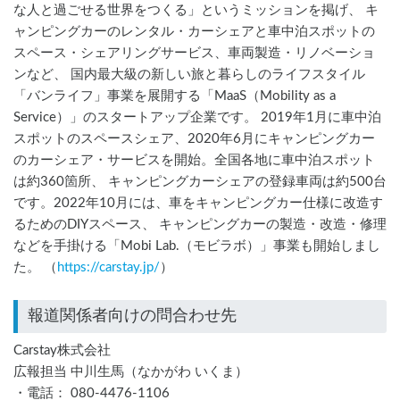
な人と過ごせる世界をつくる」というミッションを掲げ、 キ
ャンピングカーのレンタル・カーシェアと車中泊スポットの
スペース・シェアリングサービス、車両製造・リノベーショ
ンなど、 国内最大級の新しい旅と暮らしのライフスタイル
「バンライフ」事業を展開する「MaaS（Mobility as a
Service）」のスタートアップ企業です。 2019年1月に車中泊
スポットのスペースシェア、2020年6月にキャンピングカー
のカーシェア・サービスを開始。全国各地に車中泊スポット
は約360箇所、 キャンピングカーシェアの登録車両は約500台
です。2022年10月には、車をキャンピングカー仕様に改造す
るためのDIYスペース、 キャンピングカーの製造・改造・修理
などを手掛ける「Mobi Lab.（モビラボ）」事業も開始しまし
た。 （
https://carstay.jp/
）
報道関係者向けの問合わせ先
Carstay株式会社
広報担当 中川生馬（なかがわ いくま）
・電話： 080-4476-1106