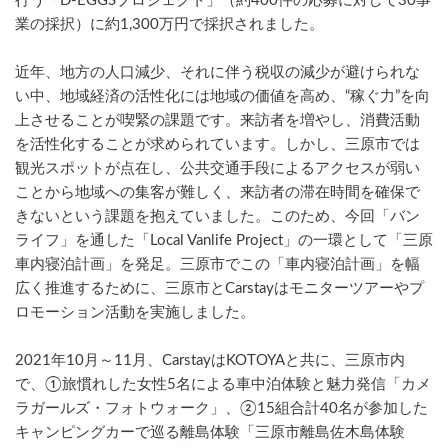
行う「D-EGGSプロジェクト」（約400件の応募に対して30事
業の採択）に約1,300万円で採択されました。
近年、地方の人口減少、それに伴う税収の減少が避けられな
い中、地域経済の活性化には地域の価値を高め、“稼ぐ力”を向
上させることが喫緊の課題です。来訪者を増やし、消費活動
を活性化することが求められています。しかし、三原市では
観光スポットが点在し、公共交通手段によるアクセスが弱い
ことから地域への集客が難しく、来訪者の滞在時間を確保で
きないという課題を抱えていました。このため、今回「バン
ライフ」を通した「Local Vanlife Project」の一環として「三原
車内寝泊計画」を発足。三原市でこの「車内寝泊計画」を幅
広く推進するために、三原市とCarstayはモニターツアーやプ
ロモーション活動を実施しました。
2021年10月～11月、CarstayはKOTOYAと共に、三原市内
で、①旅慣れした女性5名による車中泊体験と魅力発信「カメ
ラガールズ・フォトウォーク」、②15組合計40名が参加した
キャンピングカーで巡る離島体験「三原市離島佐木島体験