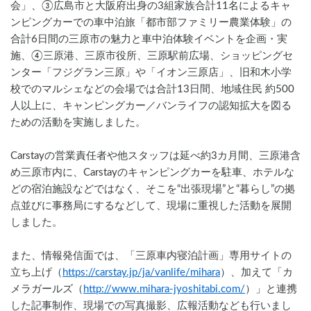
会」、③広島市と大阪府出身の3組家族合計11名によるキャ
ンピングカーでの車中泊旅「都市部ファミリー農業体験」の
合計6日間の三原市の魅力と車中泊体験イベントを企画・実
施、④三原港、三原市役所、三原駅前広場、ショッピングセ
ンター「フジグラン三原」や「イオン三原店」、旧和木小学
校でのマルシェなどの会場では合計13日間、地域住民 約500
人以上に、キャンピングカー／バンライフの認知拡大を図る
ための活動を実施しました。
Carstayの営業責任者や他スタッフは延べ約3カ月間、三原港含
め三原市内に、Carstayのキャンピングカーを駐車、ホテルな
どの宿泊施設などではなく、そこを“出張現場”と“暮らし”の拠
点並びに事務局にするなどして、現場に重視した活動を展開
しました。
また、情報発信面では、「三原車内寝泊計画」専用サイトの
立ち上げ（
https://carstay.jp/ja/vanlife/mihara
）、加えて「カ
メラガールズ（
http://www.mihara-jyoshitabi.com/
）」と連携
した記事制作、現場での写真撮影、広報活動なども行いまし