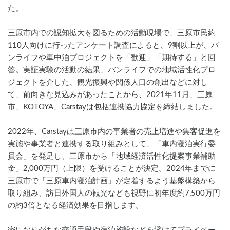
た。
三原市内での認知拡大を図るための活動現場で、三原市民約
110人向けに行ったアンケート調査によると、9割以上が、バ
ンライフや車中泊プロジェクトを「歓迎」「期待する」と回
答。実証実験の活動の結果、バンライフでの地域活性化プロ
ジェクトを介した、観光振興や関係人口の創出などに対し
て、前向きな見込みがあったことから、2021年11月、三原
市、KOTOYA、Carstayは包括連携協力協定を締結しました。
2022年、Carstayは三原市内の事業者の売上増進や集客促進を
実施や事業者と連携する取り組みとして、「車内寝泊実行委
員会」を発足し、三原市から「地域経済活性化提案事業補助
金」2,000万円（上限）を受けることが決定。2024年までに
三原市で「三原車内寝泊計画」が定着するよう基盤構築から
取り組み、訪日外国人の観光なども視野に初年度約7,500万円
の約3倍となる経済効果を目指します。