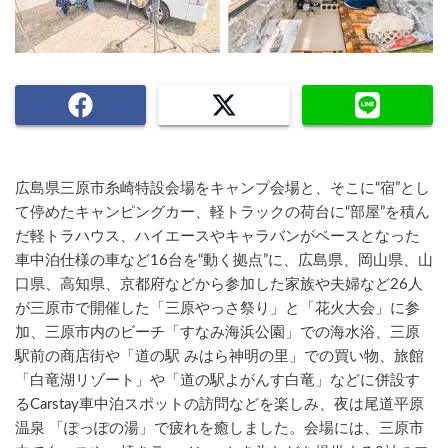
広島県三原市糸崎特設会場をキャンプ会場と、そこに“宿”とし
て停めたキャンピングカー、軽トラックの荷台に“部屋”を積ん
だ軽トラハウス、ハイエースやキャラバンがベースとなった
車中泊仕様の車など16台を“動く拠点”に、広島県、岡山県、山
口県、高知県、京都府などから参加した家族や夫婦など26人
が三原市で開催した「三原やっさ祭り」と「花火大会」に参
加、三原市内のビーチ「すなみ海浜公園」での海水浴、三原
駅前の商店街や「道の駅 みはら神明の里」での買い物、旅館
「白竜湖リゾート」や「道の駅よがんす白竜」などに併設す
るCarstay車中泊スポットの訪問などを楽しみ、夜は尾道平原
温泉 「ぽっぽの湯」で疲れを癒しました。会場には、三原市