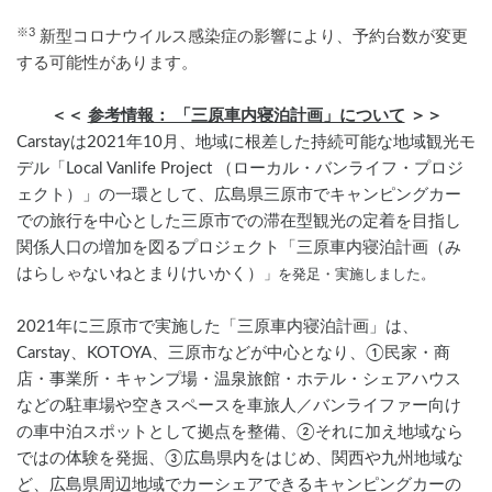
※3
 新型コロナウイルス感染症の影響により、予約台数が変更
する可能性があります。
＜＜ 
参考情報： 「三原車内寝泊計画」について
 ＞＞
Carstayは2021年10月、地域に根差した持続可能な地域観光モ
デル「Local Vanlife Project （ローカル・バンライフ・プロジ
ェクト）」の一環として、広島県三原市でキャンピングカー
での旅行を中心とした三原市での滞在型観光の定着を目指し
関係人口の増加を図るプロジェクト「三原車内寝泊計画（み
はらしゃないねとまりけいかく）
」を発足・実施しました。
2021年に三原市で実施した「三原車内寝泊計画」は、
Carstay、KOTOYA、三原市などが中心となり、①民家・商
店・事業所・キャンプ場・温泉旅館・ホテル・シェアハウス
などの駐車場や空きスペースを車旅人／バンライファー向け
の車中泊スポットとして拠点を整備、②それに加え地域なら
ではの体験を発掘、③広島県内をはじめ、関西や九州地域な
ど、広島県周辺地域でカーシェアできるキャンピングカーの