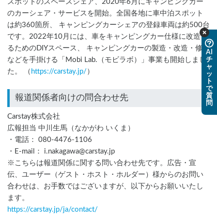
スポットのスペースシェア、2020年6月にキャンピングカー
のカーシェア・サービスを開始。全国各地に車中泊スポット
は約360箇所、 キャンピングカーシェアの登録車両は約500台
です。2022年10月には、車をキャンピングカー仕様に改造す
るためのDIYスペース、 キャンピングカーの製造・改造・修理
AI
チ
などを手掛ける「Mobi Lab.（モビラボ）」事業も開始しまし
ャ
た。 （
https://carstay.jp/
）
ッ
ト
で
質
報道関係者向けの問合わせ先
問
Carstay株式会社
広報担当 中川生馬（なかがわ いくま）
・電話： 080-4476-1106
・E-mail： i.nakagawa@carstay.jp
※こちらは報道関係に関する問い合わせ先です。広告・宣
伝、ユーザー（ゲスト・ホスト・ホルダー）様からのお問い
合わせは、お手数ではございますが、以下からお願いいたし
ます。
https://carstay.jp/
ja
/contact/