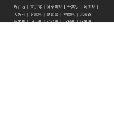
現在地
|
東京都
|
神奈川県
|
千葉県
|
埼玉県
|
大阪府
|
兵庫県
|
愛知県
|
福岡県
|
北海道
|
群馬県
|
栃木県
|
茨城県
|
山梨県
|
静岡県
|
長野県
|
広島県
|
京都府
|
宮城県
|
新潟県
|
成田空港
|
羽田空港
車中泊・キャンプマナー
駐車場・アクティビティを登録する
VANLIFE JAPAN
レンタル・カーシェア
|
バンライフ
|
旅行・観光・スポット
|
ギア・グッズ
|
イベント
|
ビジネスシーン
|
インタビュー・ストーリー
VANLIFE JAPAN トップ
新着記事
記事検索
ライター一覧