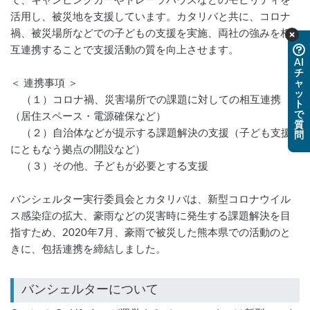
て、キャンピングカーやトレーラハウスなどのモビリティを
活用し、被災地を支援しています。カタリバと共に、コロナ
禍、被災場所などでの子どもの支援を実施、両社の強みを相
互連携することで支援活動の質を向上させます。
AI
チ
＜ 連携事項 ＞
ャ
ッ
	（１）コロナ禍、災害場所での課題に対しての相互連携
ト
で
（居住スペース・電源確保など）
質
	（２）自治体などが提示する課題解決の支援（子ども支援
問
にともなう拠点の開設など）
	（３）その他、子どもが必要とする支援
バンシェルター実行委員会とカタリバは、新型コロナウイル
ス感染症の拡大、豪雨などの災害時に発生する課題解決を目
指すため、2020年7月、豪雨で被災した熊本県での活動のと
きに、包括連携を締結しました。