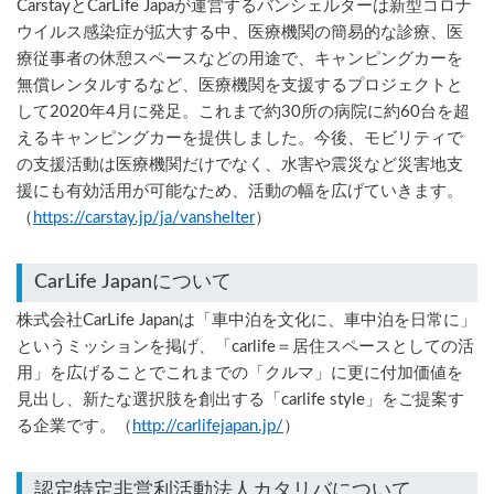
CarstayとCarLife Japaが運営するバンシェルターは新型コロナ
ウイルス感染症が拡大する中、医療機関の簡易的な診療、医
療従事者の休憩スペースなどの用途で、キャンピングカーを
無償レンタルするなど、医療機関を支援するプロジェクトと
して2020年4月に発足。これまで約30所の病院に約60台を超
えるキャンピングカーを提供しました。今後、モビリティで
の支援活動は医療機関だけでなく、水害や震災など災害地支
援にも有効活用が可能なため、活動の幅を広げていきます。
（
https://carstay.jp/ja/vanshelter
）
株式会社CarLife Japanは「車中泊を文化に、車中泊を日常に」
というミッションを掲げ、「carlife＝居住スペースとしての活
用」を広げることでこれまでの「クルマ」に更に付加価値を
見出し、新たな選択肢を創出する「carlife style」をご提案す
る企業です。（
http://carlifejapan.jp/
）