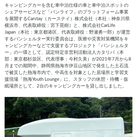
キャンピングカーを含む車中泊仕様の車と車中泊スポットの
シェアサービスなど「バンライフ」のプラットフォーム事業
を展開するCarstay（カーステイ）株式会社（本社：神奈川県
横浜市、代表取締役：宮下晃樹）と、株式会社CarLife
Japan（本社：東京都港区、代表取締役：野瀬勇一郎）が運営
するバンシェルター実行委員会は、医療や災害対策機関をキ
ャンピングカーなどで支援するプロジェクト「バンシェルタ
ー」の一環として、認定特定非営利活動法人カタリバ（本
部：東京都杉並区、代表理事：今村久美）が2021年7月から8
月までの期間中、静岡県熱海市伊豆山地区で発生した土石流
で被災した熱海市内で、中高生を対象とした居場所と学習支
援現場「熱海Youth Lounge」に、スタッフの休憩・待機・仮
眠場所として、2台のキャンピングカーを貸し出しました。