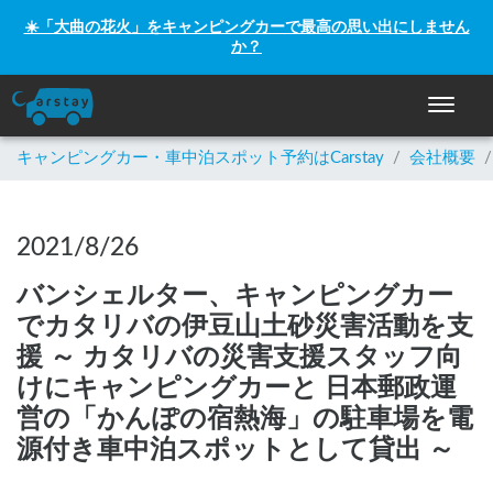
☀️「大曲の花火」をキャンピングカーで最高の思い出にしません
か？
ナビゲー
キャンピングカー・車中泊スポット予約はCarstay
/
会社概要
/
2021/8/26
バンシェルター、キャンピングカー
でカタリバの伊豆山土砂災害活動を支
援 ～ カタリバの災害支援スタッフ向
けにキャンピングカーと 日本郵政運
営の「かんぽの宿熱海」の駐車場を電
源付き車中泊スポットとして貸出 ～