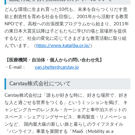
どんな環境に生まれ育った10代も、未来を自らつくりだす意
欲と創造性を育める社会を目指し、2001年から活動する教育
NPOです。高校への出張授業プログラムから始まり、2011年
の東日本大震災以降は子どもたちに学びの場と居場所を提供
するなど、社会の変化に応じてさまざまな教育活動に取り組
んでいます。（
https://www.katariba.or.jp/
）
【医療機関・自治体・個人からの問い合わせ先】
・E-mail：       
van.shelter@carstay.jp
Carstay株式会社について
Carstay株式会社は「誰もが好きな時に、好きな場所で、好き
な人と過ごせる世界をつくる」というミッションを掲げ、 キ
ャンピングカーのレンタル・カーシェアと車中泊スポットの
スペース・シェアリングサービス、車両製造・リノベーショ
ンなど、 国内最大級の新しい旅と暮らしのライフスタイル
「バンライフ」事業を展開する「MaaS（Mobility as a