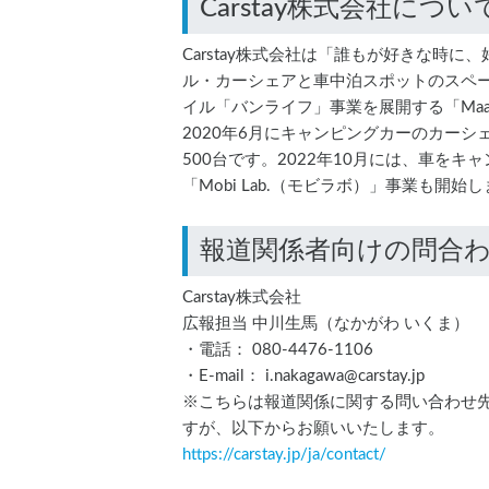
Carstay株式会社につい
Carstay株式会社は「誰もが好きな時
ル・カーシェアと車中泊スポットのスペ
イル「バンライフ」事業を展開する「MaaS（M
2020年6月にキャンピングカーのカー
500台です。2022年10月には、車を
「Mobi Lab.（モビラボ）」事業も開始
報道関係者向けの問合
Carstay株式会社
広報担当 中川生馬（なかがわ いくま）
・電話： 080-4476-1106
・E-mail： i.nakagawa@carstay.jp
※こちらは報道関係に関する問い合わせ
すが、以下からお願いいたします。
https://carstay.jp/
ja
/contact/