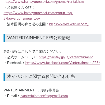
https://www.hamayouresort.com/gnome/rental.html
・光風閣くわるび：
https://www.hamayouresort.com/group_top-
2/kuwarubi_group_top/
・清水国明の森と湖の楽園：
https://www.wsr-rv.com/
最新情報はこちらでご確認ください。
・公式ホームページ：
https://carstay.jp/ja/vantertainment
・Facebook：
https://www.facebook.com/VantertainmentFES/
VANTERTAINMENT FES実行委員会
・E-mail：
 vantertainmentfes@gmail.com