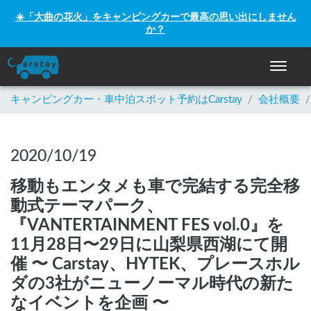
☀️「大曲の花火」をキャンピングカーで最高の思い出にしません
か？
ナビゲー
キャンピングカー・車中泊スポット予約はCarstay
/
会社概要
/
2020/10/19
移動もエンタメも車で完結する完全移
動式テーマパーク、
『VANTERTAINMENT FES vol.0』を
11月28日〜29日に山梨県西湖にて開
催 〜 Carstay、HYTEK、プレースホル
ダの3社がニューノーマル時代の新た
なイベントを企画 〜