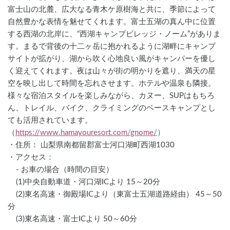
富士山の北麓、広大なる青木ケ原樹海と共に、季節によって
自然豊かな表情を魅せてくれます。富士五湖の真ん中に位置
する西湖の北岸に、“西湖キャンプビレッジ・ノーム”がありま
す。まるで背後の十二ヶ岳に抱かれるように湖畔にキャンプ
サイトが拡がり、湖から吹く心地良い風がキャンパーを優し
く迎えてくれます。夜は山々が街の明かりを遮り、満天の星
空を映し出して時間を忘れさせます。ホテルや温泉も隣接。
様々な宿泊スタイルを楽しみながら、カヌー、SUPはもちろ
ん、トレイル、バイク、クライミングのベースキャンプとし
ても活用されています。
（
https://www.hamayouresort.com/gnome/
）
・住所： 山梨県南都留郡富士河口湖町西湖1030
・アクセス：
	- お車の場合（時間の目安）
	(1)中央自動車道・河口湖ICより 15～20分
	(2)東名高速・御殿場ICより（東富士五湖道路経由） 45～50
分
	(3)東名高速・富士ICより 50～60分