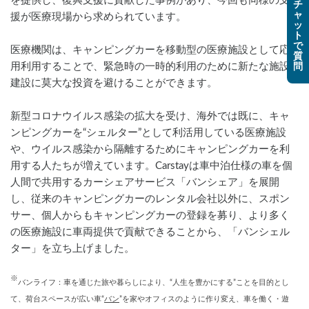
を提供し、復興支援に貢献した事例があり、今回も同様の支
チ
ャ
援が医療現場から求められています。
ッ
ト
で
医療機関は、キャンピングカーを移動型の医療施設として応
質
用利用することで、緊急時の一時的利用のために新たな施設
問
建設に莫大な投資を避けることができます。
新型コロナウイルス感染の拡大を受け、海外では既に、キャ
ンピングカーを“シェルター”として利活用している医療施設
や、ウイルス感染から隔離するためにキャンピングカーを利
用する人たちが増えています。Carstayは車中泊仕様の車を個
人間で共用するカーシェアサービス「バンシェア」を展開
し、従来のキャンピングカーのレンタル会社以外に、スポン
サー、個人からもキャンピングカーの登録を募り、より多く
の医療施設に車両提供で貢献できることから、「バンシェル
ター」を立ち上げました。
※
バンライフ：車を通じた旅や暮らしにより、“人生を豊かにする”ことを目的とし
て、荷台スペースが広い車“
バン
”を家やオフィスのように作り変え、車を働く・遊