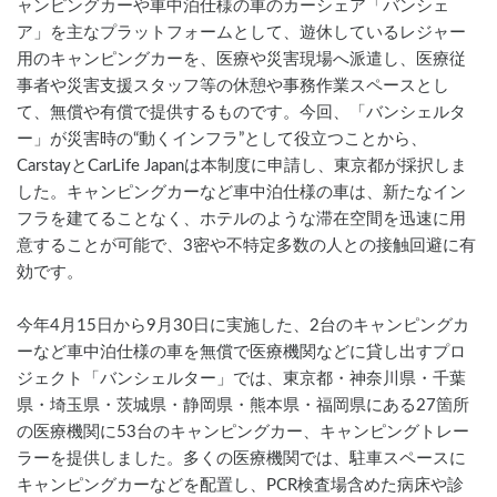
ャンピングカーや車中泊仕様の車のカーシェア「バンシェ
ア」を主なプラットフォームとして、遊休しているレジャー
用のキャンピングカーを、医療や災害現場へ派遣し、医療従
事者や災害支援スタッフ等の休憩や事務作業スペースとし
て、無償や有償で提供するものです。今回、「バンシェルタ
ー」が災害時の“動くインフラ”として役立つことから、
CarstayとCarLife Japanは本制度に申請し、東京都が採択しま
した。キャンピングカーなど車中泊仕様の車は、新たなイン
フラを建てることなく、ホテルのような滞在空間を迅速に用
意することが可能で、3密や不特定多数の人との接触回避に有
効です。
今年4月15日から9月30日に実施した、2台のキャンピングカ
ーなど車中泊仕様の車を無償で医療機関などに貸し出すプロ
ジェクト「バンシェルター」では、東京都・神奈川県・千葉
県・埼玉県・茨城県・静岡県・熊本県・福岡県にある27箇所
の医療機関に53台のキャンピングカー、キャンピングトレー
ラーを提供しました。多くの医療機関では、駐車スペースに
キャンピングカーなどを配置し、PCR検査場含めた病床や診