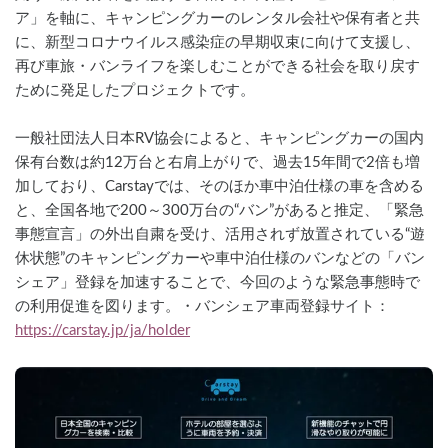
ア」を軸に、キャンピングカーのレンタル会社や保有者と共
に、新型コロナウイルス感染症の早期収束に向けて支援し、
再び車旅・バンライフを楽しむことができる社会を取り戻す
ために発足したプロジェクトです。
一般社団法人日本RV協会によると、キャンピングカーの国内
保有台数は約12万台と右肩上がりで、過去15年間で2倍も増
加しており、Carstayでは、そのほか車中泊仕様の車を含める
と、全国各地で200～300万台の“バン”があると推定、「緊急
事態宣言」の外出自粛を受け、活用されず放置されている“遊
休状態”のキャンピングカーや車中泊仕様のバンなどの「バン
シェア」登録を加速することで、今回のような緊急事態時で
の利用促進を図ります。・バンシェア車両登録サイト：
https://carstay.jp/ja/holder