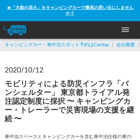
☀️「大曲の花火」をキャンピングカーで最高の思い出にしません
か？
ナビゲー
キャンピングカー・車中泊スポット予約はCarstay
/
会社概要
/
2020/10/12
モビリティによる防災インフラ「バ
ンシェルター」 東京都トライアル発
注認定制度に採択 〜 キャンピングカ
ー・トレーラーで災害現場の支援を継
続 〜
車中泊スペースとキャンピングカーを含む車中泊仕様の車の