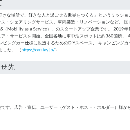
て
に、好きな場所で、好きな人と過ごせる世界をつくる」というミッシ
ース・シェアリングサービス、車両製造・リノベーションなど、 国
obility as a Service）」のスタートアップ企業です。 2
シェア・サービスを開始。全国各地に車中泊スポットは約360箇所、
キャンピングカー仕様に改造するためのDIYスペース、 キャンピン
しました。 （
https://carstay.jp/
）
わせ先
先です。広告・宣伝、ユーザー（ゲスト・ホスト・ホルダー）様か