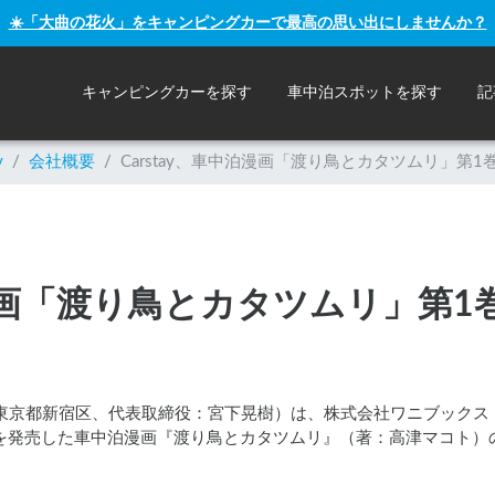
☀️「大曲の花火」をキャンピングカーで最高の思い出にしませんか？
キャンピングカーを探す
車中泊スポットを探す
記
y
/
会社概要
/
Carstay、車中泊漫画「渡り鳥とカタツムリ」第
中泊漫画「渡り鳥とカタツムリ」第
本社：東京都新宿区、代表取締役：宮下晃樹）は、株式会社ワニブック
１巻を発売した車中泊漫画『渡り鳥とカタツムリ』（著：高津マコト