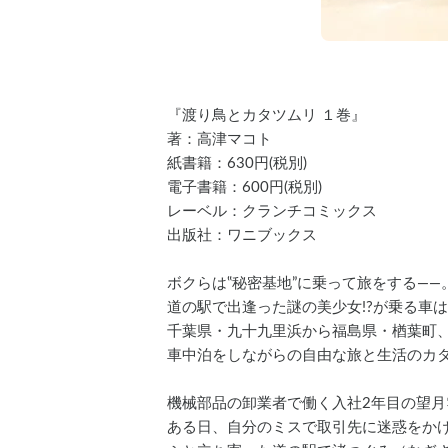
『渡り鳥とカタツムリ １巻』
著：高津マコト
紙書籍：630円(税別)
電子書籍：600円(税別)
レーベル：クランチコミックス
出版社：ワニブックス
ボクらは‟秘密基地”に乗って旅をする――
道の駅で出逢った謎の美少女!?が乗る車は
千葉県・九十九里浜から福島県・楢葉町
車中泊をしながらの自由な旅と生活のカ
機械部品の卸業者で働く入社2年目の望月
ある日、自分のミスで取引先に迷惑をか