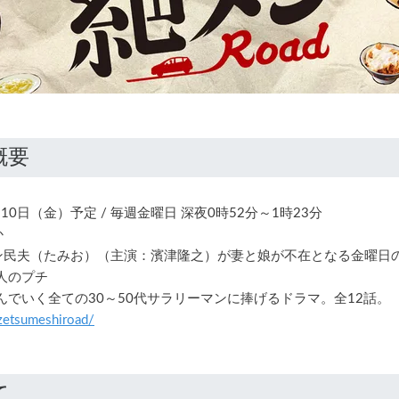
10日（金）予定 / 毎週金曜日 深夜0時52分～1時23分
か
ン民夫（たみお）（主演：濱津隆之）が妻と娘が不在となる金曜日
人のプチ
んでいく全ての30～50代サラリーマンに捧げるドラマ。全12話。
zetsumeshiroad/
て