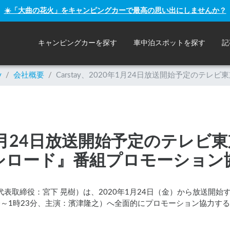
☀️「大曲の花火」をキャンピングカーで最高の思い出にしませんか？
キャンピングカーを探す
車中泊スポットを探す
記
y
/
会社概要
/
Carstay、2020年1月24日放送開始予定の
20年1月24日放送開始予定のテレ
シロード』番組プロモーション
区、代表取締役：宮下 晃樹）は、2020年1月24日（金）から放送開
分～1時23分、主演：濱津隆之）へ全面的にプロモーション協力す