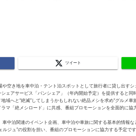
ツイート
駐車場や空き地を車中泊・テント泊スポットとして旅行者に貸し出すシェア
ーシェアサービス「バンシェア」（年内開始予定）を提供すると同
地域へと“絶滅”してしまうかもしれない絶品メシを求め“グルメ車
ドラマ「絶メシロード」に共感、番組プロモーションを全面的に協
ayは、車中泊関連のイベント企画、車中泊や車旅に関する基本的情報
ェルジュ”の役割を担い、番組のプロモーションに協力する予定で