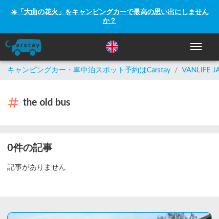
☀️「大曲の花火」をキャンピングカーで最高の思い出にしません
か？
ナビゲー
キャンピングカー・車中泊スポット予約はCarstay
/
VANLIFE J
the old bus
0件の記事
記事がありません