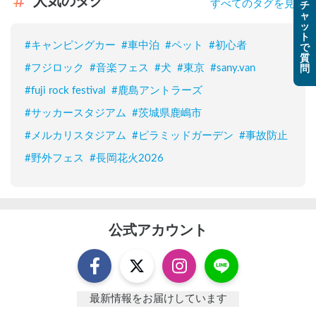
人気のタグ
すべてのタグを見る
チ
ャ
ッ
ト
#
キャンピングカー
#
車中泊
#
ペット
#
初心者
で
質
#
フジロック
#
音楽フェス
#
犬
#
東京
#
sany.van
問
#
fuji rock festival
#
鹿島アントラーズ
#
サッカースタジアム
#
茨城県鹿嶋市
#
メルカリスタジアム
#
ピラミッドガーデン
#
事故防止
#
野外フェス
#
長岡花火2026
公式アカウント
最新情報をお届けしています