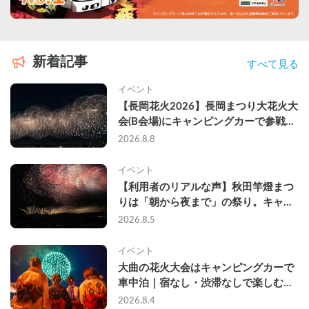
新着記事
すべて見る
イベント
【長岡花火2026】長岡まつり大花火大
会(B会場)にキャンピングカーで参戦し
て、長岡駅前で車中泊してきた
2026.8.8
イベント
【利用者のリアルな声】秋田竿燈まつ
りは「朝から夜まで」の祭り。キャン
ピングカーで行った2組の記録
2026.8.5
イベント
大曲の花火大会はキャンピングカーで
車中泊｜宿なし・渋滞なしで楽しむ
2026年完全ガイド
2026.8.4