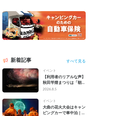
新着記事
すべて見る
イベント
【利用者のリアルな声】
秋田竿燈まつりは「朝か
ら夜まで」の祭り。キャ
2026.8.5
ンピングカーで行った2
組の記録
イベント
大曲の花火大会はキャン
ピングカーで車中泊｜宿