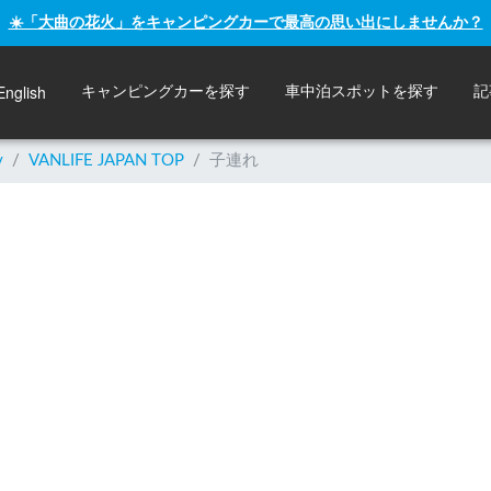
☀️「大曲の花火」をキャンピングカーで最高の思い出にしませんか？
English
キャンピングカーを探す
車中泊スポットを探す
記
y
/
VANLIFE JAPAN TOP
/
子連れ