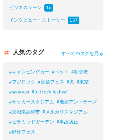
ビジネスシーン
16
インタビュー・ストーリー
137
人気のタグ
すべてのタグを見る
#
キャンピングカー
#
ペット
#
初心者
#
フジロック
#
音楽フェス
#
犬
#
東京
#
sany.van
#
fuji rock festival
#
サッカースタジアム
#
鹿島アントラーズ
#
茨城県鹿嶋市
#
メルカリスタジアム
#
ピラミッドガーデン
#
事故防止
#
野外フェス