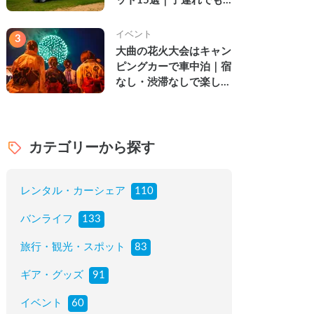
ット15選｜子連れでも
楽しめる穴場の絶景・グ
ルメ・温泉を徹底解説
イベント
3
大曲の花火大会はキャン
ピングカーで車中泊｜宿
なし・渋滞なしで楽しむ
2026年完全ガイド
カテゴリーから探す
レンタル・カーシェア
110
バンライフ
133
旅行・観光・スポット
83
ギア・グッズ
91
イベント
60